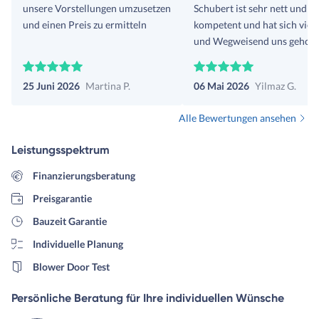
unsere Vorstellungen umzusetzen
Schubert ist sehr nett und s
und einen Preis zu ermitteln
kompetent und hat sich viel 
und Wegweisend uns geholf
Mir und meiner Frau ganz a
Perspektive eröffnet sehr zu
25 Juni 2026
Martina P.
06 Mai 2026
Yilmaz G.
Positiv. Freue mich auf die
nächsten Schritte mit Herrn 
Alle Bewertungen ansehen
Schubert.
Leistungsspektrum
Finanzierungsberatung
Preisgarantie
Bauzeit Garantie
Individuelle Planung
Blower Door Test
Persönliche Beratung für Ihre individuellen Wünsche