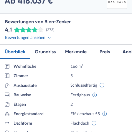
Ab 418.037 €
Bewertungen von Bien-Zenker
4,1
(273)
Bewertungen ansehen
Überblick
Grundriss
Merkmale
Preis
Anbi
Wohnfläche
166 m²
Zimmer
5
Schlüsselfertig
Ausbaustufe
Bauweise
Fertighaus
Etagen
2
Energiestandard
Effizienzhaus 55
Dachform
Flachdach