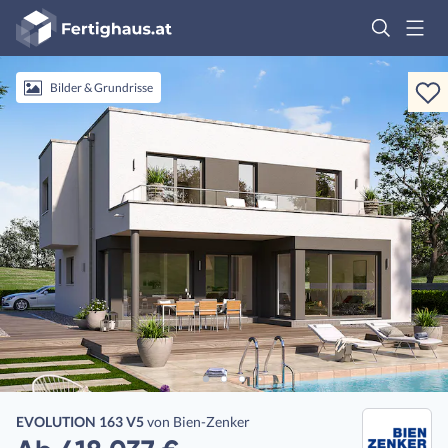
Fertighaus
Logo
Anmelden
Bilder & Grundrisse
EVOLUTION 163 V5
von
Bien-Zenker