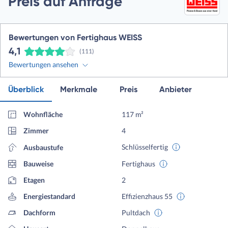
Preis auf Anfrage
Bewertungen von Fertighaus WEISS
4,1
(111)
Bewertungen ansehen
Überblick
Merkmale
Preis
Anbieter
Wohnfläche
117 m²
Zimmer
4
Schlüsselfertig
Ausbaustufe
Bauweise
Fertighaus
Etagen
2
Energiestandard
Effizienzhaus 55
Dachform
Pultdach