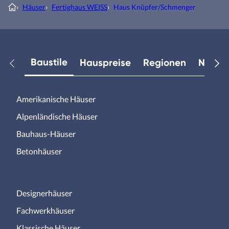
›
Häuser
›
Fertighaus WEISS
›
Haus Knüpfer/Schmenger
Baustile
Hauspreise
Regionen
Neuest
Amerikanische Häuser
Alpenländische Häuser
Bauhaus-Häuser
Betonhäuser
Designerhäuser
Fachwerkhäuser
Klassische Häuser