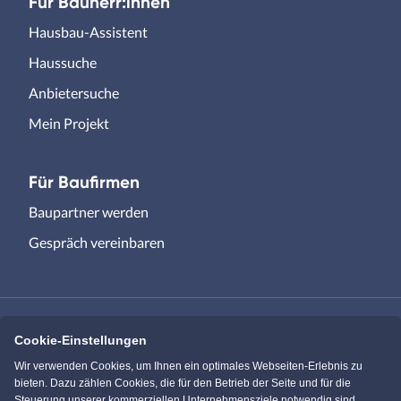
Für Bauherr:innen
Hausbau-Assistent
Haussuche
Anbietersuche
Mein Projekt
Für Baufirmen
Baupartner werden
Gespräch vereinbaren
Cookie-Einstellungen
Immowelt.de
Bauen.de
Wir verwenden Cookies, um Ihnen ein optimales Webseiten-Erlebnis zu
bieten. Dazu zählen Cookies, die für den Betrieb der Seite und für die
Steuerung unserer kommerziellen Unternehmensziele notwendig sind,