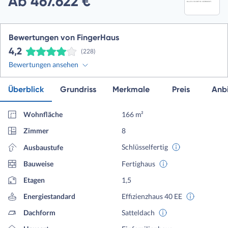
Ab 467.622 €
Bewertungen von FingerHaus
4,2
(228)
Bewertungen ansehen
Überblick
Grundriss
Merkmale
Preis
Anbi
Wohnfläche
166 m²
Zimmer
8
Schlüsselfertig
Ausbaustufe
Bauweise
Fertighaus
Etagen
1,5
Energiestandard
Effizienzhaus 40 EE
Dachform
Satteldach