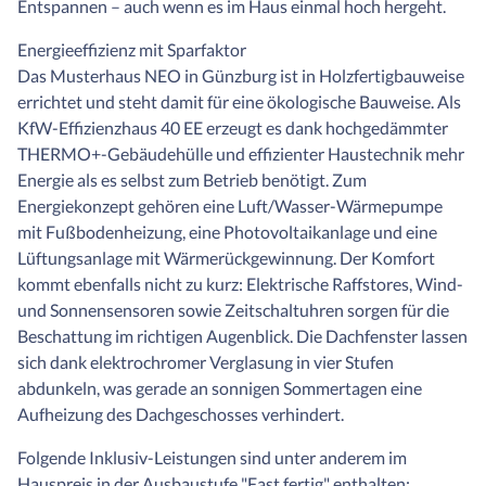
Entspannen – auch wenn es im Haus einmal hoch hergeht.
Energieeffizienz mit Sparfaktor
Das Musterhaus NEO in Günzburg ist in Holzfertigbauweise
errichtet und steht damit für eine ökologische Bauweise. Als
KfW-Effizienzhaus 40 EE erzeugt es dank hochgedämmter
THERMO+-Gebäudehülle und effizienter Haustechnik mehr
Energie als es selbst zum Betrieb benötigt. Zum
Energiekonzept gehören eine Luft/Wasser-Wärmepumpe
mit Fußbodenheizung, eine Photovoltaikanlage und eine
Lüftungsanlage mit Wärmerückgewinnung. Der Komfort
kommt ebenfalls nicht zu kurz: Elektrische Raffstores, Wind-
und Sonnensensoren sowie Zeitschaltuhren sorgen für die
Beschattung im richtigen Augenblick. Die Dachfenster lassen
sich dank elektrochromer Verglasung in vier Stufen
abdunkeln, was gerade an sonnigen Sommertagen eine
Aufheizung des Dachgeschosses verhindert.
Folgende Inklusiv-Leistungen sind unter anderem im
Hauspreis in der Ausbaustufe "Fast fertig" enthalten: