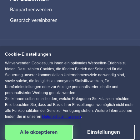
Baupartner werden
Gespräch vereinbaren
Cookie-Einstellungen
Immowelt.de
Bauen.de
Wir verwenden Cookies, um Ihnen ein optimales Webseiten-Erlebnis zu
bieten. Dazu zählen Cookies, die für den Betrieb der Seite und für die
Steuerung unserer kommerziellen Unternehmensziele notwendig sind,
Massivhaus.de
Bungalow.de
sowie solche, die lediglich zu anonymen Statistikzwecken, für
Komforteinstellungen oder zur Anzeige personalisierter Inhalte und
personalisierter Werbung genutzt werden.
Einfamilienhaus.de
Sie können selbst entscheiden, welche Kategorien Sie zulassen möchten.
Bitte beachten Sie, dass auf Basis Ihrer Einstellungen womöglich nicht mehr
alle Funktionalitäten der Seite zur Verfügung stehen. Weitere Informationen
finden Sie in unseren
Datenschutzhinweisen
.
KI Chat
Facebook
Pinterest
Instagram
YouTube
Alle akzeptieren
Einstellungen
4,5
/
5
von über
61604
Kunden
© 1996-2026 pw-Internet Solutions GmbH