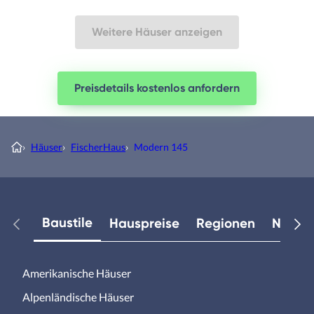
Weitere Häuser anzeigen
Preisdetails kostenlos anfordern
›
Häuser
›
FischerHaus
›
Modern 145
Baustile
Hauspreise
Regionen
Neuest
Amerikanische Häuser
Alpenländische Häuser