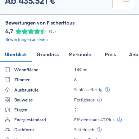
Ab 435.521 €
Bewertungen von FischerHaus
4,7
(15)
Bewertungen ansehen
Überblick
Grundriss
Merkmale
Preis
Anbi
Wohnfläche
149 m²
Zimmer
8
Schlüsselfertig
Ausbaustufe
Bauweise
Fertighaus
Etagen
2
Energiestandard
Effizienzhaus 40 Plus
Dachform
Satteldach