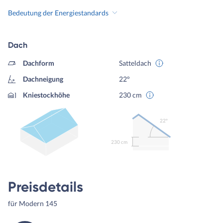
Bedeutung der Energiestandards
Dach
Dachform
Satteldach
Dachneigung
22°
Kniestockhöhe
230 cm
22º
230 cm
Preisdetails
für Modern 145