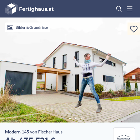
Fertighaus
Logo
Anmelden
Bilder & Grundrisse
Modern 145
von
FischerHaus