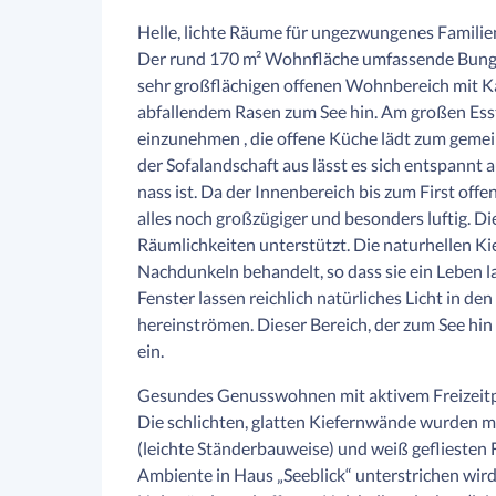
Helle, lichte Räume für ungezwungenes Famili
Der rund 170 m² Wohnfläche umfassende Bungal
sehr großflächigen offenen Wohnbereich mit Ka
abfallendem Rasen zum See hin. Am großen Ess
einzunehmen , die offene Küche lädt zum geme
der Sofalandschaft aus lässt es sich entspannt 
nass ist. Da der Innenbereich bis zum First offe
alles noch großzügiger und besonders luftig. Di
Räumlichkeiten unterstützt. Die naturhellen 
Nachdunkeln behandelt, so dass sie ein Leben la
Fenster lassen reichlich natürliches Licht in 
hereinströmen. Dieser Bereich, der zum See hin
ein.
Gesundes Genusswohnen mit aktivem Freizei
Die schlichten, glatten Kiefernwände wurden 
(leichte Ständerbauweise) und weiß gefliesten 
Ambiente in Haus „Seeblick“ unterstrichen wird