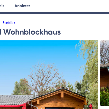
eis
Anbieter
tersuche
Hausplanung
Ratgeber
Seeblick
d Wohnblockhaus