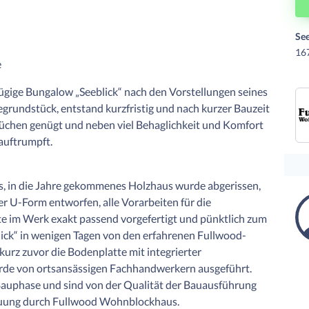
Se
167
e
zügige Bungalow „Seeblick“ nach den Vorstellungen seines
grundstück, entstand kurzfristig und nach kurzer Bauzeit
rüchen genügt und neben viel Behaglichkeit und Komfort
auftrumpft.
s, in die Jahre gekommenes Holzhaus wurde abgerissen,
r U-Form entworfen, alle Vorarbeiten für die
 im Werk exakt passend vorgefertigt und pünktlich zum
lick“ in wenigen Tagen von den erfahrenen Fullwood-
urz zuvor die Bodenplatte mit integrierter
rde von ortsansässigen Fachhandwerkern ausgeführt.
Bauphase und sind von der Qualität der Bauausführung
euung durch Fullwood Wohnblockhaus.