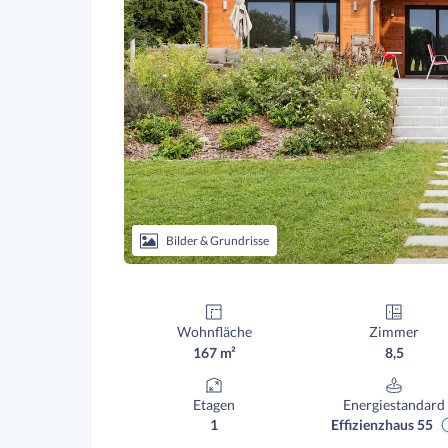
Bilder & Grundrisse
Wohnfläche
Zimmer
167 m²
8,5
Etagen
Energiestandard
1
Effizienzhaus 55