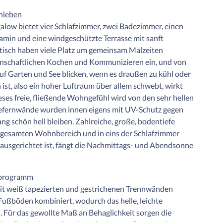
enleben
ow bietet vier Schlafzimmer, zwei Badezimmer, einen
min und eine windgeschützte Terrasse mit sanft
tisch haben viele Platz um gemeinsam Malzeiten
inschaftlichen Kochen und Kommunizieren ein, und von
auf Garten und See blicken, wenn es draußen zu kühl oder
n ist, also ein hoher Luftraum über allem schwebt, wirkt
eses freie, fließende Wohngefühl wird von den sehr hellen
Kiefernwände wurden innen eigens mit UV-Schutz gegen
ng schön hell bleiben. Zahlreiche, große, bodentiefe
den gesamten Wohnbereich und in eins der Schlafzimmer
 ausgerichtet ist, fängt die Nachmittags- und Abendsonne
tprogramm
mit weiß tapezierten und gestrichenen Trennwänden
Fußböden kombiniert, wodurch das helle, leichte
. Für das gewollte Maß an Behaglichkeit sorgen die