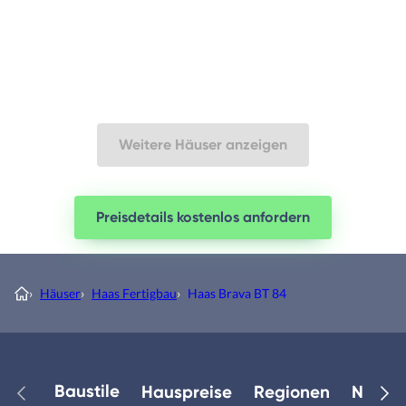
Weitere Häuser anzeigen
Preisdetails kostenlos anfordern
›
Häuser
›
Haas Fertigbau
›
Haas Brava BT 84
Baustile
Hauspreise
Regionen
Neuest