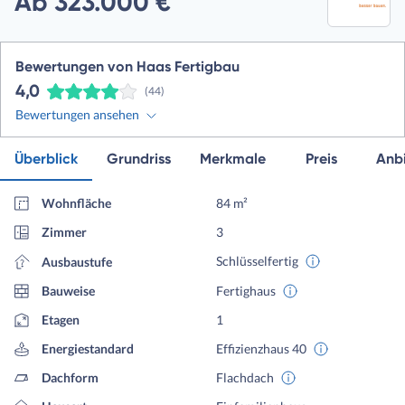
Ab 323.000 €
Bewertungen von Haas Fertigbau
4,0
(44)
Bewertungen ansehen
Überblick
Grundriss
Merkmale
Preis
Anbi
Wohnfläche
84 m²
Zimmer
3
Schlüsselfertig
Ausbaustufe
Bauweise
Fertighaus
Etagen
1
Energiestandard
Effizienzhaus 40
Dachform
Flachdach