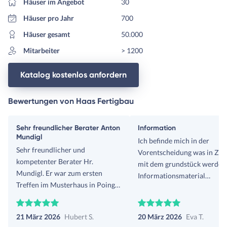
Häuser im Angebot
30
Häuser pro Jahr
700
Häuser gesamt
50.000
Mitarbeiter
> 1200
Katalog kostenlos anfordern
Bewertungen von Haas Fertigbau
Sehr freundlicher Berater Anton
Information
Mundigl
Ich befinde mich in der
Sehr freundlicher und
Vorentscheidung was in Zuk
kompetenter Berater Hr.
mit dem grundstück werden s
Mundigl. Er war zum ersten
Informationsmaterial
Treffen im Musterhaus in Poing
ausreichend und prompt. Be
sehr gut vorbereitet und hatte
Dank
sogar schon ein Angebot parat
21 März 2026
Hubert S.
20 März 2026
Eva T.
(aufgrund meiner Angaben im