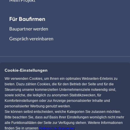
Für Baufirmen
Baupartner werden
Gespräch vereinbaren
Cookie-Einstellungen
Immowelt.de
Bauen.de
Wir verwenden Cookies, um Ihnen ein optimales Webseiten-Erlebnis zu
bieten. Dazu zählen Cookies, die für den Betrieb der Seite und für die
Steuerung unserer kommerziellen Unternehmensziele notwendig sind,
Massivhaus.de
Bungalow.de
sowie solche, die lediglich zu anonymen Statistikzwecken, für
Komforteinstellungen oder zur Anzeige personalisierter Inhalte und
personalisierter Werbung genutzt werden.
Einfamilienhaus.de
Sie können selbst entscheiden, welche Kategorien Sie zulassen möchten.
Bitte beachten Sie, dass auf Basis Ihrer Einstellungen womöglich nicht mehr
alle Funktionalitäten der Seite zur Verfügung stehen. Weitere Informationen
finden Sie in unseren
Datenschutzhinweisen
.