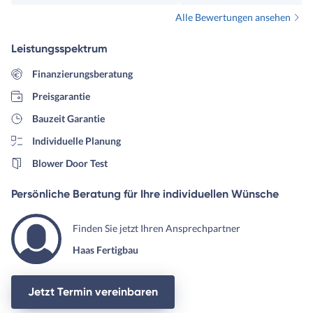
Konfigurator)! Haas war bei uns
Alle Bewertungen ansehen
in der engeren Wahl, aber
irgendwann muss man sich (allein
Leistungsspektrum
schon aus zeitlichen Gründen) für
oder gegen eine Firma
Finanzierungsberatung
entscheiden. Daher fällt Haas
Preisgarantie
jetzt bei uns raus. Wir hätten aber
gerne mit Herrn Mundigl als
Bauzeit Garantie
Berater weitergemacht, aber
Individuelle Planung
andere Fertighausanbieter sagen
Blower Door Test
uns einfach mehr zu.
Persönliche Beratung für Ihre individuellen Wünsche
Finden Sie jetzt Ihren Ansprechpartner
Haas Fertigbau
Jetzt Termin vereinbaren