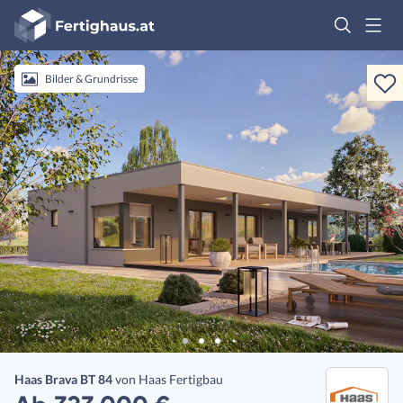
Fertighaus
Logo
Anmelden
Bilder & Grundrisse
Haas Brava BT 84
von
Haas Fertigbau