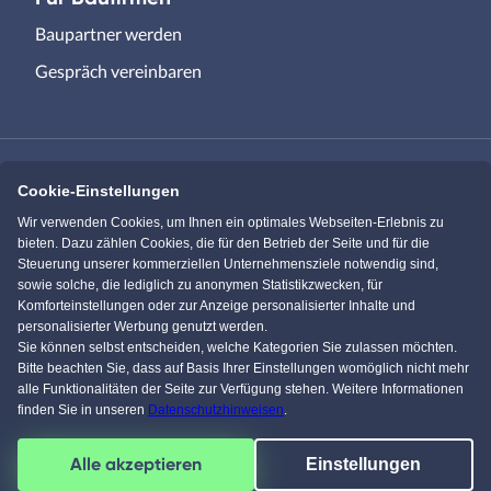
Baupartner werden
Gespräch vereinbaren
Cookie-Einstellungen
Immowelt.de
Bauen.de
Wir verwenden Cookies, um Ihnen ein optimales Webseiten-Erlebnis zu
bieten. Dazu zählen Cookies, die für den Betrieb der Seite und für die
Steuerung unserer kommerziellen Unternehmensziele notwendig sind,
Massivhaus.de
Bungalow.de
sowie solche, die lediglich zu anonymen Statistikzwecken, für
Komforteinstellungen oder zur Anzeige personalisierter Inhalte und
personalisierter Werbung genutzt werden.
Einfamilienhaus.de
Sie können selbst entscheiden, welche Kategorien Sie zulassen möchten.
Bitte beachten Sie, dass auf Basis Ihrer Einstellungen womöglich nicht mehr
alle Funktionalitäten der Seite zur Verfügung stehen. Weitere Informationen
finden Sie in unseren
Datenschutzhinweisen
.
KI Chat
Facebook
Pinterest
Instagram
YouTube
Alle akzeptieren
Einstellungen
4,5
/
5
von über
61586
Kunden