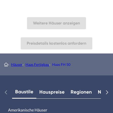
Weitere Häuser anzeigen
Preisdetails kostenlos anfordern
›
Häuser
›
Haas Fertigbau
›
Haas FH 50
Baustile
Hauspreise
Regionen
Neuest
Amerikanische Häuser