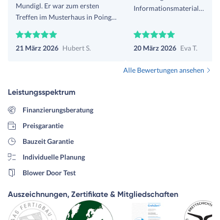
Mundigl. Er war zum ersten
Informationsmaterial
Treffen im Musterhaus in Poing
ausreichend und prompt. Be
sehr gut vorbereitet und hatte
Dank
sogar schon ein Angebot parat
21 März 2026
Hubert S.
20 März 2026
Eva T.
(aufgrund meiner Angaben im
Konfigurator)! Haas war bei uns
Alle Bewertungen ansehen
in der engeren Wahl, aber
irgendwann muss man sich (allein
Leistungsspektrum
schon aus zeitlichen Gründen) für
oder gegen eine Firma
Finanzierungsberatung
entscheiden. Daher fällt Haas
Preisgarantie
jetzt bei uns raus. Wir hätten aber
gerne mit Herrn Mundigl als
Bauzeit Garantie
Berater weitergemacht, aber
Individuelle Planung
andere Fertighausanbieter sagen
Blower Door Test
uns einfach mehr zu.
Auszeichnungen, Zertifikate & Mitgliedschaften