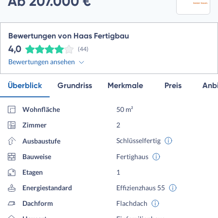
Ab 207.000 €
Bewertungen von Haas Fertigbau
4,0
(44)
Bewertungen ansehen
Überblick
Grundriss
Merkmale
Preis
Anbi
Wohnfläche
50 m²
Zimmer
2
Schlüsselfertig
Ausbaustufe
Bauweise
Fertighaus
Etagen
1
Energiestandard
Effizienzhaus 55
Dachform
Flachdach