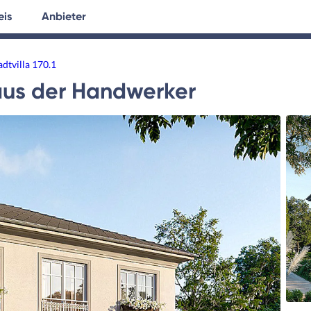
eis
Anbieter
tersuche
Hausplanung
Ratgeber
adtvilla 170.1
us der Handwerker