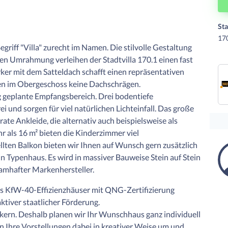
Sta
17
riff "Villa" zurecht im Namen. Die stilvolle Gestaltung
en Umrahmung verleihen der Stadtvilla 170.1 einen fast
ker mit dem Satteldach schafft einen repräsentativen
n im Obergeschoss keine Dachschrägen.
g geplante Empfangsbereich. Drei bodentiefe
i und sorgen für viel natürlichen Lichteinfall. Das große
te Ankleide, die alternativ auch beispielsweise als
 als 16 m² bieten die Kinderzimmer viel
llten Balkon bieten wir Ihnen auf Wunsch gern zusätzlich
ein Typenhaus. Es wird in massiver Bauweise Stein auf Stein
amhafter Markenhersteller.
ls KfW-40-Effizienzhäuser mit QNG-Zertifizierung
aktiver staatlicher Förderung.
ern. Deshalb planen wir Ihr Wunschhaus ganz individuell
n Ihre Vorstellungen dabei in kreativer Weise um und