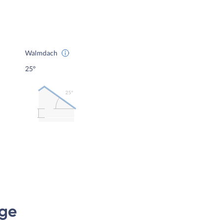
Walmdach
25°
25º
age