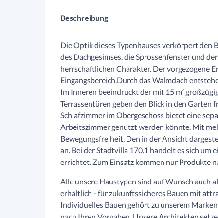
Beschreibung
Die Optik dieses Typenhauses verkörpert den Beg
des Dachgesimses, die Sprossenfenster und der
herrschaftlichen Charakter. Der vorgezogene Er
Eingangsbereich.Durch das Walmdach entstehe
Im Inneren beeindruckt der mit 15 m² großzügi
Terrassentüren geben den Blick in den Garten fre
Schlafzimmer im Obergeschoss bietet eine separa
Arbeitszimmer genutzt werden könnte. Mit mehr
Bewegungsfreiheit. Den in der Ansicht dargeste
an. Bei der Stadtvilla 170.1 handelt es sich um 
errichtet. Zum Einsatz kommen nur Produkte n
Alle unsere Haustypen sind auf Wunsch auch a
erhältlich - für zukunftssicheres Bauen mit attr
Individuelles Bauen gehört zu unserem Markenk
nach Ihren Vorgaben. Unsere Architekten setze