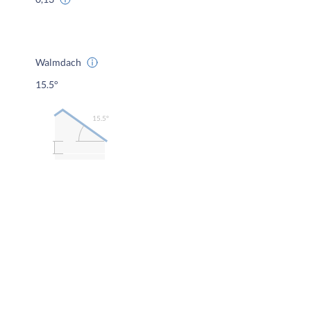
Walmdach
15.5°
15.5º