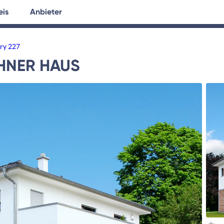
eis
Anbieter
tersuche
Hausplanung
Ratgeber
ry 227
HNER HAUS