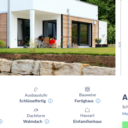
Bauweise
Ausbaustufe
A
Fertighaus
Schlüsselfertig
Sch
Mon
Hausart
Dachform
Einfamilienhaus
Walmdach