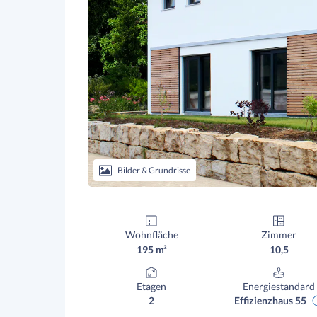
Bilder & Grundrisse
Wohnfläche
Zimmer
195 m²
10,5
Etagen
Energiestandard
2
Effizienzhaus 55