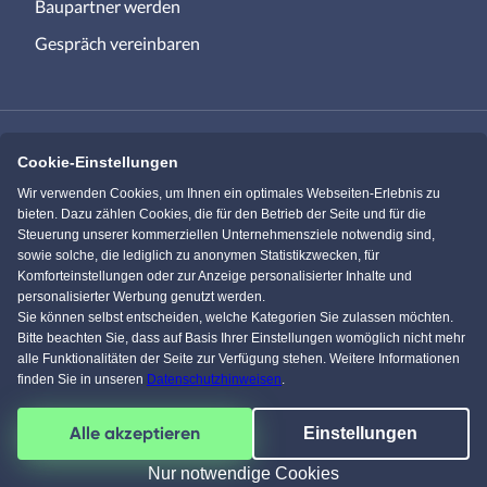
Baupartner werden
Gespräch vereinbaren
Cookie-Einstellungen
Immowelt.de
Bauen.de
Wir verwenden Cookies, um Ihnen ein optimales Webseiten-Erlebnis zu
bieten. Dazu zählen Cookies, die für den Betrieb der Seite und für die
Steuerung unserer kommerziellen Unternehmensziele notwendig sind,
Massivhaus.de
Bungalow.de
sowie solche, die lediglich zu anonymen Statistikzwecken, für
Komforteinstellungen oder zur Anzeige personalisierter Inhalte und
personalisierter Werbung genutzt werden.
Einfamilienhaus.de
Sie können selbst entscheiden, welche Kategorien Sie zulassen möchten.
Bitte beachten Sie, dass auf Basis Ihrer Einstellungen womöglich nicht mehr
alle Funktionalitäten der Seite zur Verfügung stehen. Weitere Informationen
finden Sie in unseren
Datenschutzhinweisen
.
Facebook
Pinterest
Instagram
YouTube
Alle akzeptieren
Einstellungen
4,5
/
5
von über
61599
Kunden
© 1996-2026 pw-Internet Solutions GmbH
Nur notwendige Cookies