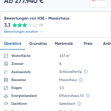
Ab 277.940 €
Bewertungen von HSE - Massivhaus
3,3
(3)
Bewertungen ansehen
Überblick
Grundriss
Merkmale
Preis
Anbi
Wohnfläche
147 m²
Zimmer
8
Schlüsselfertig
Ausbaustufe
Bauweise
Massivhaus
Etagen
1,5
Energiestandard
Effizienzhaus 55
Dachform
Satteldach