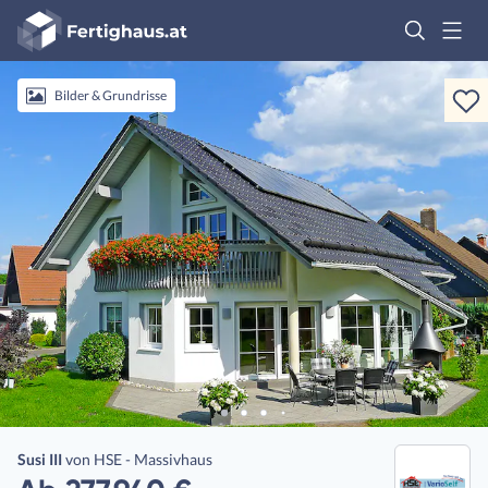
Fertighaus
Logo
Anmelden
Bilder & Grundrisse
Susi III
von
HSE - Massivhaus