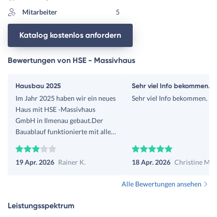
Mitarbeiter
5
Katalog kostenlos anfordern
Bewertungen von HSE - Massivhaus
Hausbau 2025
Sehr viel Info bekommen.
Im Jahr 2025 haben wir ein neues
Sehr viel Info bekommen.
Haus mit HSE -Massivhaus
GmbH in Ilmenau gebaut.Der
Bauablauf funktionierte mit allen
am Baugeschehen beteiligten
Handwerksunternehmen sehr gut
19 Apr. 2026
Rainer K.
18 Apr. 2026
Christine M.
und das Ergebnis kann sich
wirklich sehen lasse.Die Qualität
Alle Bewertungen ansehen
der gelieferten Leistungen war
hervorragend und
Leistungsspektrum
Termingerecht. Leider kamen bei