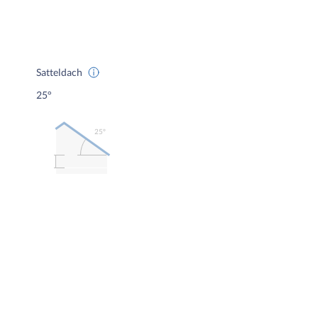
Satteldach
25°
25º