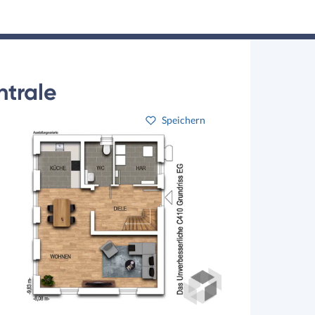
Hausbau-Assistent
Suchen
Mein Profil
Baupartner
Anmelden
ntrale
Speichern