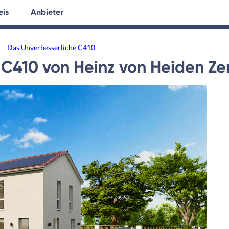
eis
Anbieter
tersuche
Hausplanung
Ratgeber
Das Unverbesserliche C410
 C410
von
Heinz von Heiden Ze