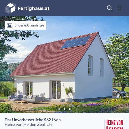
Fertighaus
Logo
Anmelden
Bilder & Grundrisse
Das Unverbesserliche S621
von
Heinz von Heiden Zentrale