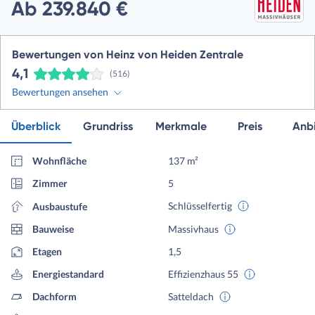
Ab 239.840 €
Bewertungen von Heinz von Heiden Zentrale
4,1
(516)
Bewertungen ansehen
Überblick
Grundriss
Merkmale
Preis
Anbi
Wohnfläche
137 m²
Zimmer
5
Schlüsselfertig
Ausbaustufe
Bauweise
Massivhaus
Etagen
1,5
Energiestandard
Effizienzhaus 55
Dachform
Satteldach