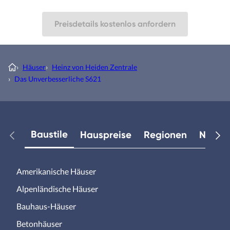
Preisdetails kostenlos anfordern
›
Häuser
›
Heinz von Heiden Zentrale
›
Das Unverbesserliche S621
Baustile
Hauspreise
Regionen
Neuest
Amerikanische Häuser
Alpenländische Häuser
Bauhaus-Häuser
Betonhäuser