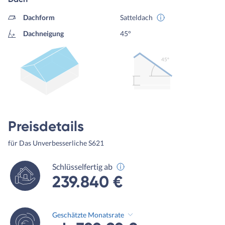
Dachform
Satteldach
Dachneigung
45°
45º
Preisdetails
für Das Unverbesserliche S621
Schlüsselfertig ab
239.840 €
Geschätzte Monatsrate