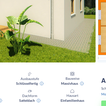
Bauweise
Ausbaustufe
A
Massivhaus
Schlüsselfertig
Sch
Mon
Hausart
Dachform
Einfamilienhaus
Satteldach