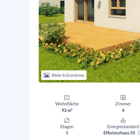
Bilder & Grundrisse
Wohnfläche
Zimmer
93 m²
4
Etagen
Energiestandard
1
Effizienzhaus 55