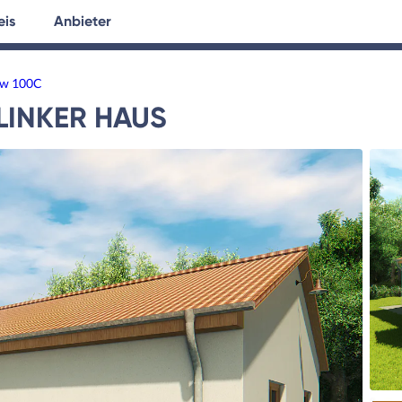
eis
Anbieter
tersuche
Hausplanung
Ratgeber
ow 100C
LINKER HAUS