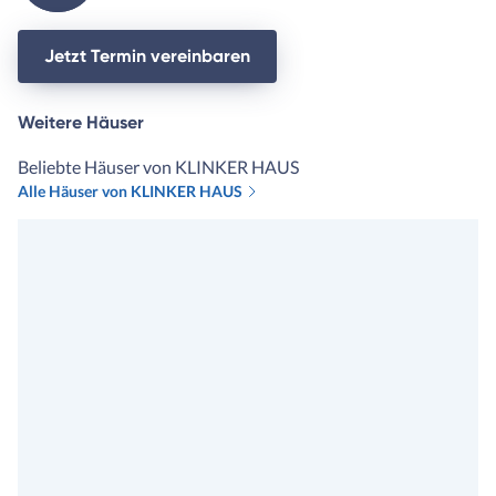
uns niemals als Kunden unte
Vertrag nehmen dürfen. Ha
Jetzt Termin vereinbaren
sie aber, da der Vertrieb so
geldgierig ist, dass weitestg
Weitere Häuser
alles mitgenommen wird. Dank
unserm Finanzierer sind wir
Beliebte Häuser von KLINKER HAUS
bei Klinkerhaus gelandet. Hi
Alle Häuser von KLINKER HAUS
haben wir vor Unterschrift
bereits alles prüfen und
besprechen können und hier
wurde uns bewusst, wieviel 
man sich nehmen sollte am
Anfang um alle Wünsche
abzufragen und uns somit ei
konkretes und korrektes An
nach unseren Vorstellungen
machen zu können. Da hieß 
nicht,: und nun hätten wir g
noch 10T Euro dafür und 7T