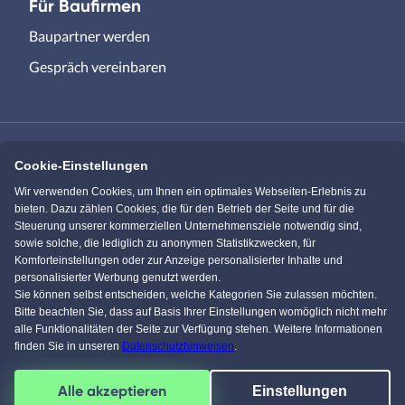
Für Baufirmen
Baupartner werden
Gespräch vereinbaren
Cookie-Einstellungen
Immowelt.de
Bauen.de
Wir verwenden Cookies, um Ihnen ein optimales Webseiten-Erlebnis zu
bieten. Dazu zählen Cookies, die für den Betrieb der Seite und für die
Steuerung unserer kommerziellen Unternehmensziele notwendig sind,
Massivhaus.de
Bungalow.de
sowie solche, die lediglich zu anonymen Statistikzwecken, für
Komforteinstellungen oder zur Anzeige personalisierter Inhalte und
personalisierter Werbung genutzt werden.
Einfamilienhaus.de
Sie können selbst entscheiden, welche Kategorien Sie zulassen möchten.
Bitte beachten Sie, dass auf Basis Ihrer Einstellungen womöglich nicht mehr
alle Funktionalitäten der Seite zur Verfügung stehen. Weitere Informationen
finden Sie in unseren
Datenschutzhinweisen
.
Facebook
Pinterest
Instagram
YouTube
Alle akzeptieren
Einstellungen
4,5
/
5
von über
61604
Kunden