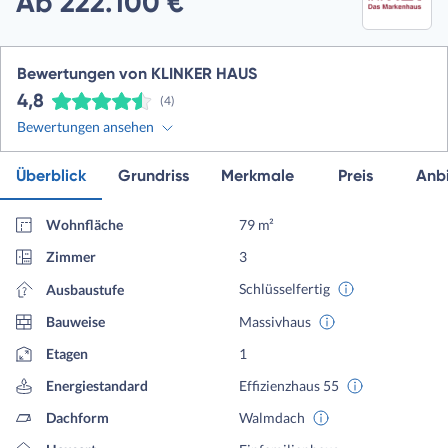
Ab 222.100 €
Bewertungen von KLINKER HAUS
4,8
(4)
Bewertungen ansehen
Überblick
Grundriss
Merkmale
Preis
Anbi
Wohnfläche
79 m²
Zimmer
3
Schlüsselfertig
Ausbaustufe
Bauweise
Massivhaus
Etagen
1
Energiestandard
Effizienzhaus 55
Dachform
Walmdach