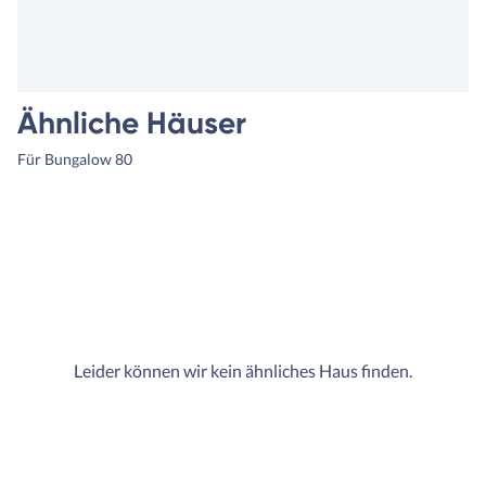
hierfür, wie zuvor. Auch hab
den Ihre Häuser von vornhe
gleich eine bessere Qualität,
höheren Standard und
Ausstattung etc. Und der H
Ähnliche Häuser
kommt nicht; Am Ende koste
es sogar weniger als der erst
Für Bungalow 80
Bauvertrag und unsere
Bausachverständigen waren
mehr als happy. Wir auch, w
hatten keine überraschten
Kosten mehr, ein Budget üb
und konnten somit zügig mit
Außenanlage starten. Darau
entstand Haus und Garten m
Leider können wir kein ähnliches Haus finden.
Herz.