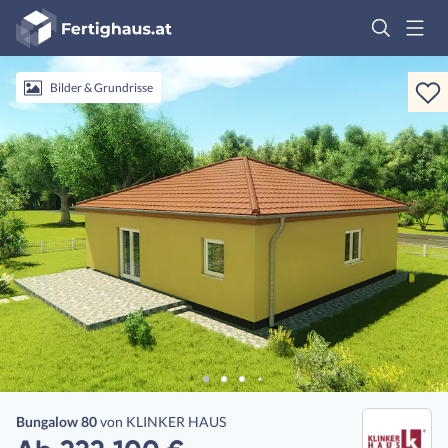
Fertighaus
Logo
Anmelden
Bilder & Grundrisse
Bungalow 80
von
KLINKER HAUS