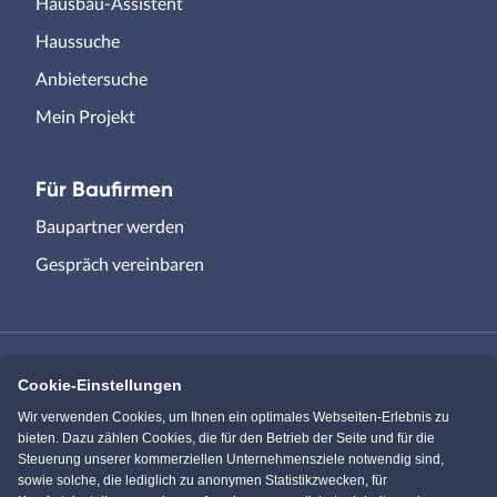
Hausbau-Assistent
Haussuche
Anbietersuche
Mein Projekt
Für Baufirmen
Baupartner werden
Gespräch vereinbaren
Cookie-Einstellungen
Immowelt.de
Bauen.de
Wir verwenden Cookies, um Ihnen ein optimales Webseiten-Erlebnis zu
bieten. Dazu zählen Cookies, die für den Betrieb der Seite und für die
Steuerung unserer kommerziellen Unternehmensziele notwendig sind,
Massivhaus.de
Bungalow.de
sowie solche, die lediglich zu anonymen Statistikzwecken, für