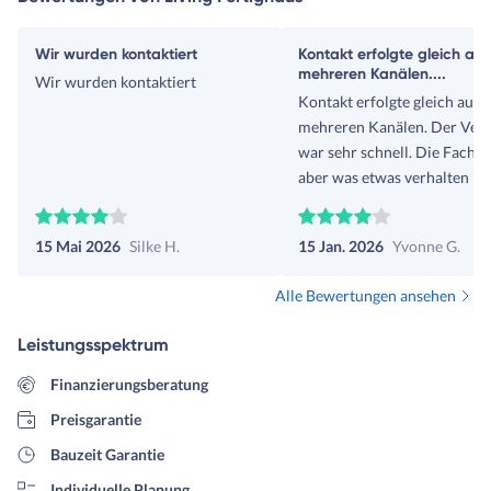
Wir wurden kontaktiert
Kontakt erfolgte gleich auf
mehreren Kanälen....
Wir wurden kontaktiert
Kontakt erfolgte gleich auf
mehreren Kanälen. Der Vert
war sehr schnell. Die Fachp
aber was etwas verhalten in 
Ansprache. Wir werden
voraussichtlich keinen Term
15 Mai 2026
Silke H.
15 Jan. 2026
Yvonne G.
machen - zu viel Auswahl m
keinen Sinn.
Alle Bewertungen ansehen
Leistungsspektrum
Finanzierungsberatung
Preisgarantie
Bauzeit Garantie
Individuelle Planung