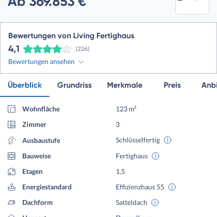
Ab 369.853 €
Bewertungen von Living Fertighaus
4,1
(226)
Bewertungen ansehen
Überblick
Grundriss
Merkmale
Preis
Anbi
Wohnfläche
123 m²
Zimmer
3
Schlüsselfertig
Ausbaustufe
Bauweise
Fertighaus
Etagen
1,5
Energiestandard
Effizienzhaus 55
Dachform
Satteldach