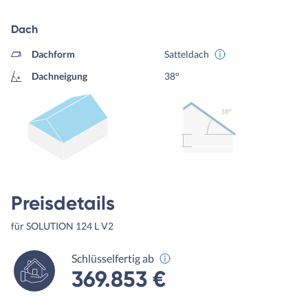
Dach
Dachform
Satteldach
Dachneigung
38°
38º
Preisdetails
für SOLUTION 124 L V2
Schlüsselfertig ab
369.853 €