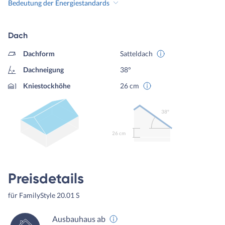
Bedeutung der Energiestandards
Dach
Dachform
Satteldach
Dachneigung
38°
Kniestockhöhe
26 cm
38º
26 cm
Preisdetails
für FamilyStyle 20.01 S
Ausbauhaus ab