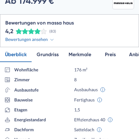
Ab 174.999 €
Bewertungen von massa haus
4,2
(83)
Bewertungen ansehen
Überblick
Grundriss
Merkmale
Preis
Anbi
Wohnfläche
176 m²
Zimmer
8
Ausbauhaus
Ausbaustufe
Bauweise
Fertighaus
Etagen
1,5
Energiestandard
Effizienzhaus 40
Dachform
Satteldach