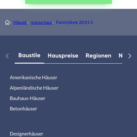
›
Häuser
›
massa haus
›
FamilyStyle 20.01 S
Baustile
Hauspreise
Regionen
Neuest
Amerikanische Häuser
Alpenländische Häuser
Bauhaus-Häuser
Betonhäuser
Designerhäuser