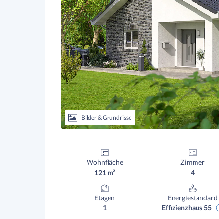
Bilder & Grundrisse
Wohnfläche
Zimmer
121 m²
4
Etagen
Energiestandard
1
Effizienzhaus 55