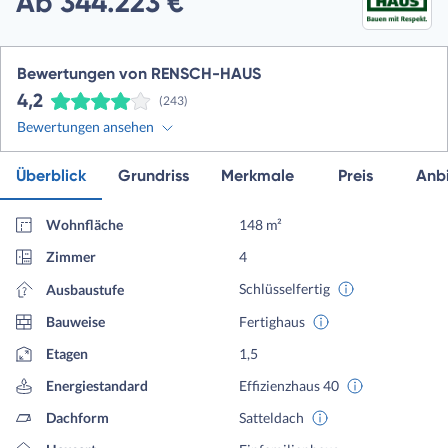
Ab 344.223 €
Bewertungen von RENSCH-HAUS
4,2
(243)
Bewertungen ansehen
Überblick
Grundriss
Merkmale
Preis
Anbi
Wohnfläche
148 m²
Zimmer
4
Schlüsselfertig
Ausbaustufe
Bauweise
Fertighaus
Etagen
1,5
Energiestandard
Effizienzhaus 40
Dachform
Satteldach