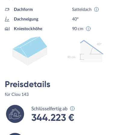
Dachform
Satteldach
Dachneigung
40°
Kniestockhöhe
90 cm
40º
90 cm
Preisdetails
für Clou 143
Schlüsselfertig ab
344.223 €