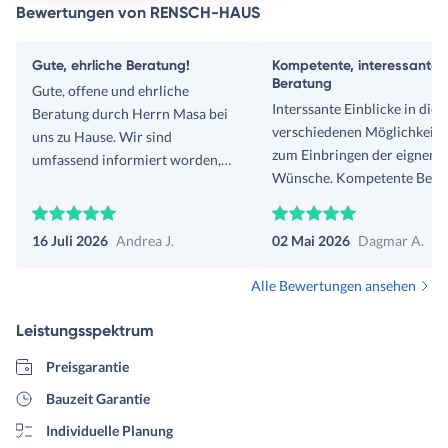
Bewertungen von RENSCH-HAUS
Gute, ehrliche Beratung!
Kompetente, interessante
Beratung
Gute, offene und ehrliche
Interssante Einblicke in die
Beratung durch Herrn Masa bei
verschiedenen Möglichkeite
uns zu Hause. Wir sind
zum Einbringen der eignen
umfassend informiert worden,
Wünsche. Kompetente Berat
und haben einen postiven
Klare Erklärungen zum Auf
Eindruck von dem Unternehmen
der Fertighausstruktur und
und den Häusern.
16 Juli 2026
Andrea J.
02 Mai 2026
Dagmar A.
Ablauf des Hausbaus. Ein B
in der Fertighauswelt werde
Alle Bewertungen ansehen
vornehmen.
Leistungsspektrum
Preisgarantie
Bauzeit Garantie
Individuelle Planung