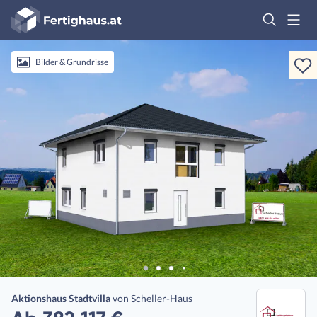
Fertighaus
Logo
Anmelden
Bilder & Grundrisse
Aktionshaus Stadtvilla
von
Scheller-Haus