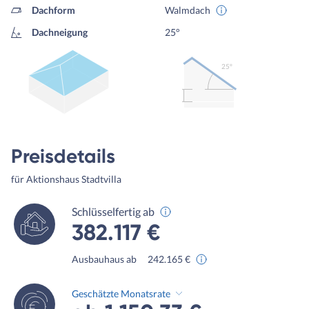
Dachform
Walmdach
Dachneigung
25°
25º
Preisdetails
für Aktionshaus Stadtvilla
Schlüsselfertig ab
382.117 €
Ausbauhaus ab
242.165 €
Geschätzte Monatsrate