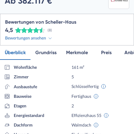
Ab 382.117 €
Bewertungen von Scheller-Haus
4,5
(8)
Bewertungen ansehen
Überblick
Grundriss
Merkmale
Preis
Anbi
Wohnfläche
161 m²
Zimmer
5
Schlüsselfertig
Ausbaustufe
Bauweise
Fertighaus
Etagen
2
Energiestandard
Effizienzhaus 55
Dachform
Walmdach