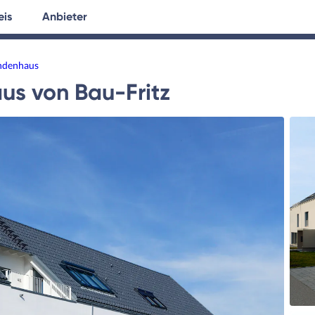
eis
Anbieter
tersuche
Hausplanung
Ratgeber
undenhaus
aus
von
Bau-Fritz