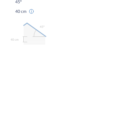
45°
40 cm
45º
40 cm