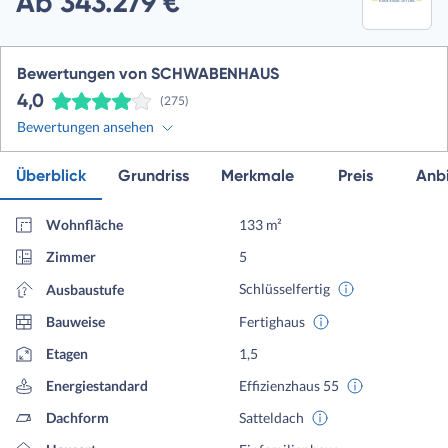
Ab 343.279 €
Bewertungen von SCHWABENHAUS
4,0
(275)
Bewertungen ansehen
Überblick
Grundriss
Merkmale
Preis
Anbi
Wohnfläche
133 m²
Zimmer
5
Schlüsselfertig
Ausbaustufe
Bauweise
Fertighaus
Etagen
1,5
Energiestandard
Effizienzhaus 55
Dachform
Satteldach