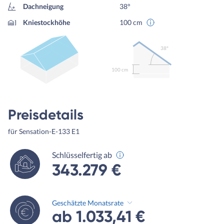
Dachneigung
38°
Kniestockhöhe
100 cm
38º
100 cm
Preisdetails
für Sensation-E-133 E1
Schlüsselfertig ab
343.279 €
Geschätzte Monatsrate
ab 1.033,41 €