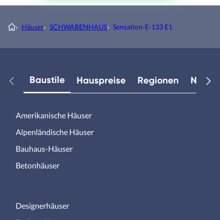
›
Häuser
›
SCHWABENHAUS
›
Sensation-E-133 E1
Baustile
Hauspreise
Regionen
Neuest
Amerikanische Häuser
Alpenländische Häuser
Bauhaus-Häuser
Betonhäuser
Designerhäuser