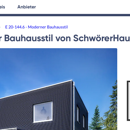
eis
Anbieter
tersuche
Hausplanung
Ratgeber
›
E 20-144.6 - Moderner Bauhausstil
 Bauhausstil
von
SchwörerHaus