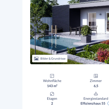
Bilder & Grundrisse
Wohnfläche
Zimmer
143 m²
6,5
Etagen
Energiestandard
2
Effizienzhaus 55