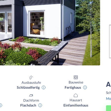
Bauweise
Ausbaustufe
A
Fertighaus
Schlüsselfertig
Sch
Mon
Hausart
Dachform
Einfamilienhaus
Flachdach