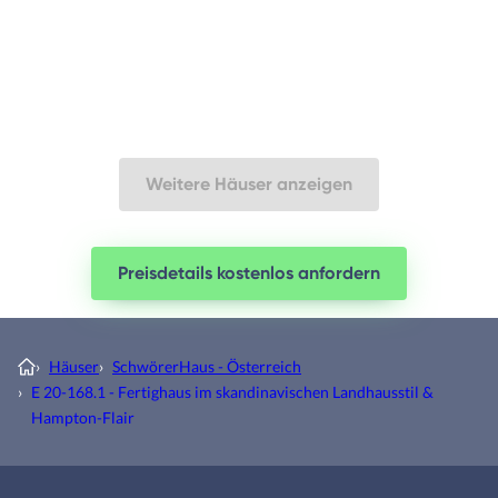
Weitere Häuser anzeigen
Preisdetails kostenlos anfordern
›
Häuser
›
SchwörerHaus - Österreich
›
E 20-168.1 - Fertighaus im skandinavischen Landhausstil &
Hampton-Flair