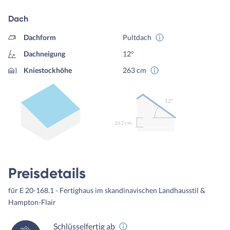
Dach
Dachform
Pultdach
Dachneigung
12°
Kniestockhöhe
263 cm
12º
263 cm
Preisdetails
für E 20-168.1 - Fertighaus im skandinavischen Landhausstil &
Hampton-Flair
Schlüsselfertig ab