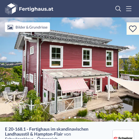
Fertighaus
Logo
Anmelden
Bilder & Grundrisse
E 20-168.1 - Fertighaus im skandinavischen
Landhausstil & Hampton-Flair
von
SchwörerHaus - Österreich