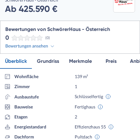
Ab 425.590 €
Bewertungen von SchwörerHaus - Österreich
0
(0)
Bewertungen ansehen
Überblick
Grundriss
Merkmale
Preis
Anbi
Wohnfläche
139 m²
Zimmer
1
Schlüsselfertig
Ausbaustufe
Bauweise
Fertighaus
Etagen
2
Energiestandard
Effizienzhaus 55
Dachform
Pultdach