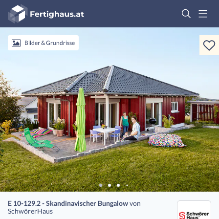
Fertighaus
Logo
Anmelden
Bilder & Grundrisse
E 10-129.2 - Skandinavischer Bungalow
von
SchwörerHaus