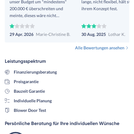
unser Budget um "mindestens"
lange, nicht flexibel, hält sta
200.000 € überschreiten und
ihrem Konzept fest.
meinte, dieses wäre nicht
möglich umzusetzen. Andere
Firmen halten unser gesetztes
29 Apr. 2026
Marie-Christine B.
30 Aug. 2025
Lothar K.
Budget weitestgehend ein.
Alle Bewertungen ansehen
Leistungsspektrum
Finanzierungsberatung
Preisgarantie
Bauzeit Garantie
Individuelle Planung
Blower Door Test
Persönliche Beratung für Ihre individuellen Wünsche