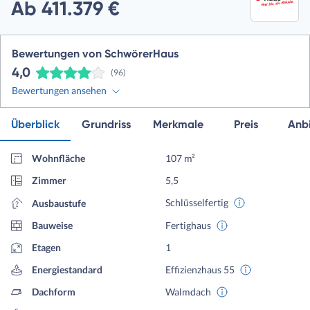
Ab 411.379 €
Bewertungen von SchwörerHaus
4,0
(96)
Bewertungen ansehen
Überblick
Grundriss
Merkmale
Preis
Anbi
Wohnfläche
107 m²
Zimmer
5,5
Schlüsselfertig
Ausbaustufe
Bauweise
Fertighaus
Etagen
1
Energiestandard
Effizienzhaus 55
Dachform
Walmdach