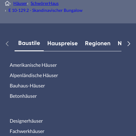
›
Häuser
›
SchwörerHaus
›
E 10-129.2 - Skandinavischer Bungalow
Baustile
Hauspreise
Regionen
Neuest
Amerikanische Häuser
Alpenländische Häuser
Bauhaus-Häuser
Betonhäuser
Designerhäuser
Fachwerkhäuser