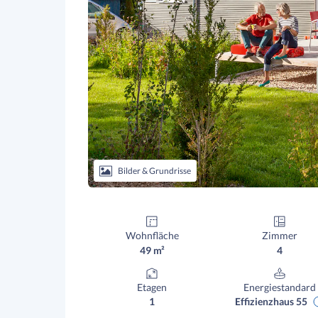
Bilder & Grundrisse
Wohnfläche
Zimmer
49 m²
4
Etagen
Energiestandard
1
Effizienzhaus 55