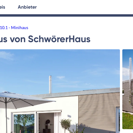
eis
Anbieter
tersuche
Hausplanung
Ratgeber
10.1 - Minihaus
us
von
SchwörerHaus