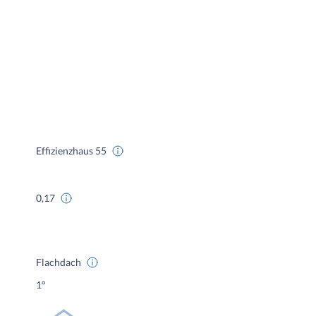
Effizienzhaus 55
0,17
Flachdach
1°