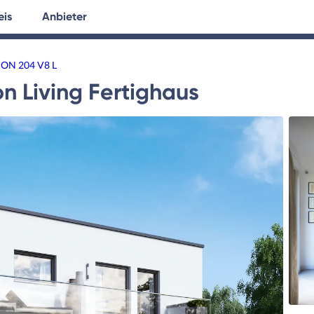
eis
Anbieter
tersuche
Hausplanung
Ratgeber
ON 204 V8 L
on
Living Fertighaus