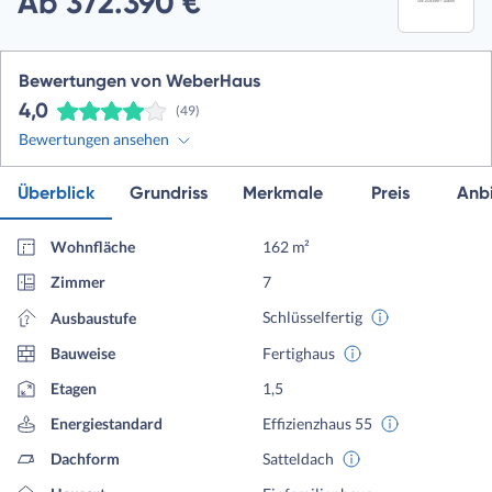
Ab 372.390 €
Bewertungen von WeberHaus
4,0
(49)
Bewertungen ansehen
Überblick
Grundriss
Merkmale
Preis
Anbi
Wohnfläche
162 m²
Zimmer
7
Schlüsselfertig
Ausbaustufe
Bauweise
Fertighaus
Etagen
1,5
Energiestandard
Effizienzhaus 55
Dachform
Satteldach