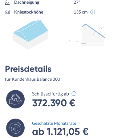
Dachneigung
27°
Kniestockhöhe
135 cm
27º
135 cm
Preisdetails
für Kundenhaus Balance 300
Schlüsselfertig ab
372.390 €
Geschätzte Monatsrate
ab 1.121,05 €