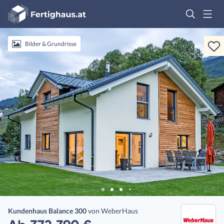
Fertighaus
Logo
Anmelden
Bilder & Grundrisse
Kundenhaus Balance 300
von
WeberHaus