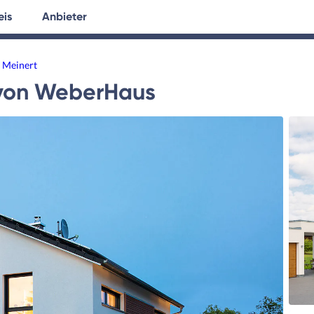
eis
Anbieter
tersuche
Hausplanung
Ratgeber
 Meinert
von
WeberHaus