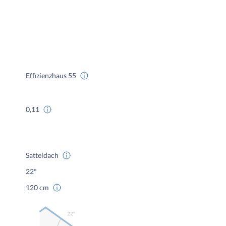
Effizienzhaus 55
0,11
Satteldach
22°
120 cm
22º