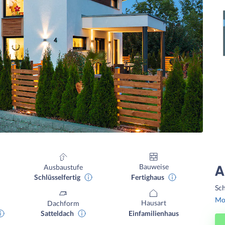
Bauweise
Ausbaustufe
A
Fertighaus
Schlüsselfertig
Sch
Mon
Hausart
Dachform
Einfamilienhaus
Satteldach