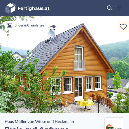
Fertighaus
Logo
Anmelden
Bilder & Grundrisse
Haus Müller
von
Wiese und Heckmann