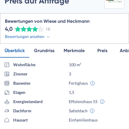
Preis auf Anfrage
Bewertungen von Wiese und Heckmann
4,0
(1)
Bewertungen ansehen
Überblick
Grundriss
Merkmale
Preis
Anbi
Wohnfläche
100 m²
Zimmer
3
Bauweise
Fertighaus
Etagen
1,5
Energiestandard
Effizienzhaus 55
Dachform
Satteldach
Hausart
Einfamilienhaus