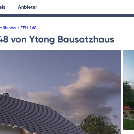
eis
Anbieter
tersuche
Hausplanung
Ratgeber
milienhaus EFH 148
48
von
Ytong Bausatzhaus