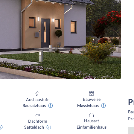
Bauweise
Ausbaustufe
P
Massivhaus
Bausatzhaus
Ba
Pre
Hausart
Dachform
Einfamilienhaus
Satteldach