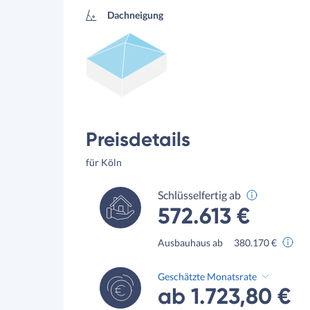
Dachneigung
Preisdetails
für Köln
Schlüsselfertig ab
572.613 €
Ausbauhaus ab
380.170 €
Geschätzte Monatsrate
ab 1.723,80 €