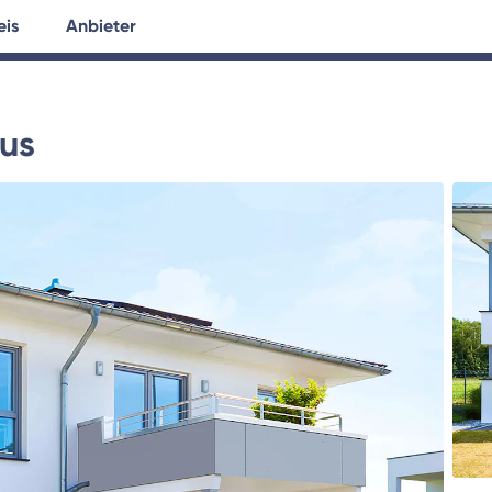
eis
Anbieter
tersuche
Hausplanung
Ratgeber
aus