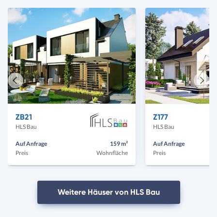
Vorheriges
Näch
Haus
Haus
ZB21
Z177
HLS Bau
HLS Bau
Auf Anfrage
159 m²
Auf Anfrage
Preis
Wohnfläche
Preis
Weitere Häuser von HLS Bau