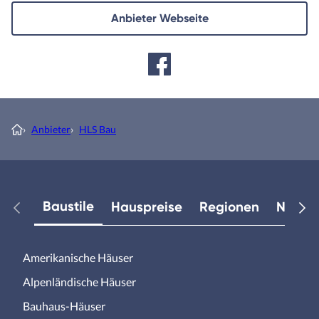
Anbieter Webseite
›
Anbieter
›
HLS Bau
Baustile
Hauspreise
Regionen
Neuest
Amerikanische Häuser
Alpenländische Häuser
Bauhaus-Häuser