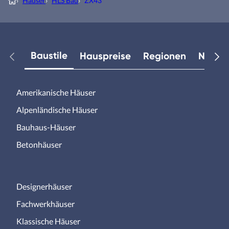
›
Häuser
›
HLS Bau
›
ZX43
Baustile
Hauspreise
Regionen
Neuest
Amerikanische Häuser
Alpenländische Häuser
Bauhaus-Häuser
Betonhäuser
Designerhäuser
Fachwerkhäuser
Klassische Häuser