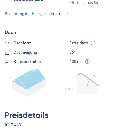
Effizienzhaus 55
Bedeutung der Energiestandards
Dach
Dachform
Satteldach
Dachneigung
35°
Kniestockhöhe
100 cm
35º
100 cm
Preisdetails
für ZX43