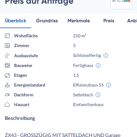
Preis auf Anfrage
Überblick
Grundriss
Merkmale
Preis
Anbi
Wohnfläche
210 m²
Zimmer
5
Schlüsselfertig
Ausbaustufe
Bauweise
Fertighaus
Etagen
1,5
Energiestandard
Effizienzhaus 55
Dachform
Satteldach
Hausart
Einfamilienhaus
Beschreibung
ZX43 - GROSSZÜGIG MIT SATTELDACH UND Garage