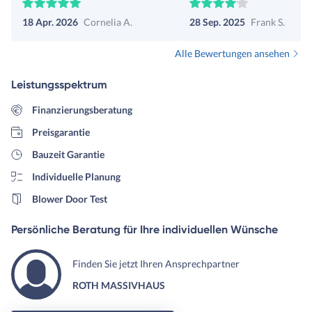
sie auf die Besonderheiten des
18 Apr. 2026
Cornelia A.
28 Sep. 2025
Frank S.
Baugrunds eingegangen ist.
Alle Bewertungen ansehen
Leistungsspektrum
Finanzierungsberatung
Preisgarantie
Bauzeit Garantie
Individuelle Planung
Blower Door Test
Persönliche Beratung für Ihre individuellen Wünsche
Finden Sie jetzt Ihren Ansprechpartner
ROTH MASSIVHAUS