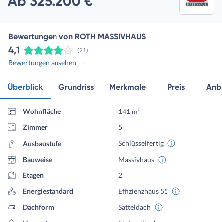
Ab 325.200 €
Bewertungen von ROTH MASSIVHAUS
4,1
(21)
Bewertungen ansehen
Überblick
Grundriss
Merkmale
Preis
Anbi
Wohnfläche
141 m²
Zimmer
5
Schlüsselfertig
Ausbaustufe
Bauweise
Massivhaus
Etagen
2
Energiestandard
Effizienzhaus 55
Dachform
Satteldach