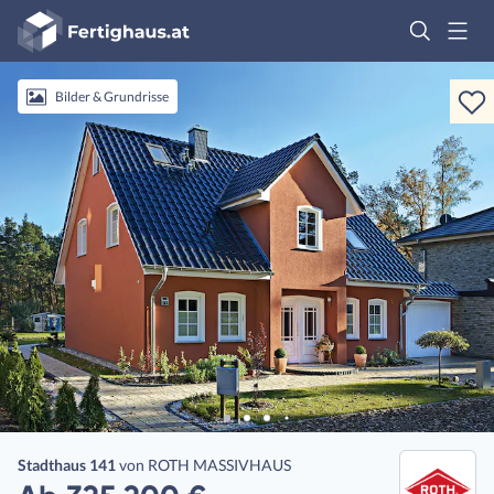
Fertighaus
Logo
Anmelden
Bilder & Grundrisse
Stadthaus 141
von
ROTH MASSIVHAUS