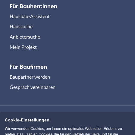
Für Bauherr:innen
Hausbau-Assistent
Haussuche
Anbietersuche
Mein Projekt
Für Baufirmen
Baupartner werden
Gespräch vereinbaren
Cookie-Einstellungen
Immowelt.de
Bauen.de
Wir verwenden Cookies, um Ihnen ein optimales Webseiten-Erlebnis zu
bieten. Dazu zählen Cookies, die für den Betrieb der Seite und für die