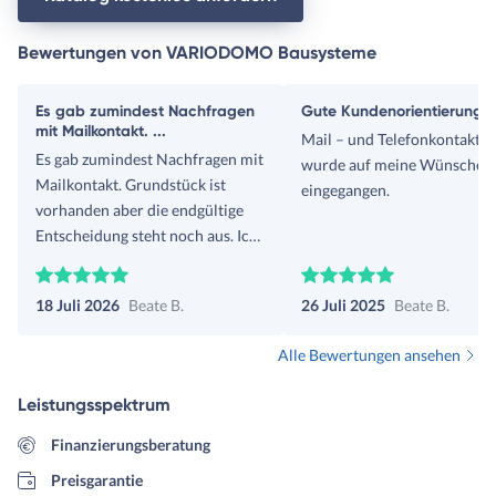
Bewertungen von VARIODOMO Bausysteme
Es gab zumindest Nachfragen
Gute Kundenorientierung
mit Mailkontakt. ...
Mail – und Telefonkontakt. E
Es gab zumindest Nachfragen mit
wurde auf meine Wünsche
Mailkontakt. Grundstück ist
eingegangen.
vorhanden aber die endgültige
Entscheidung steht noch aus. Ich
muss erst andere Immobilien
veräußern um die Aufnahme
18 Juli 2026
Beate B.
26 Juli 2025
Beate B.
eines Kredites zu vermeiden.
Alle Bewertungen ansehen
Leistungsspektrum
Finanzierungsberatung
Preisgarantie