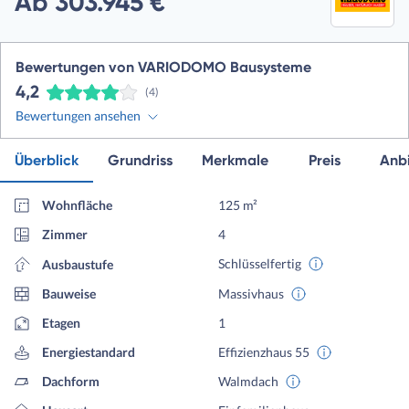
Ab 303.945 €
Bewertungen von VARIODOMO Bausysteme
4,2
(4)
Bewertungen ansehen
Überblick
Grundriss
Merkmale
Preis
Anbi
Wohnfläche
125 m²
Zimmer
4
Schlüsselfertig
Ausbaustufe
Bauweise
Massivhaus
Etagen
1
Energiestandard
Effizienzhaus 55
Dachform
Walmdach