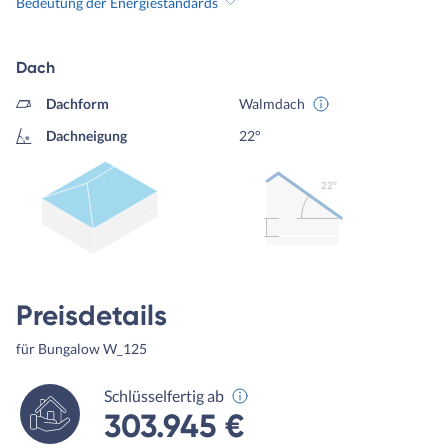
Bedeutung der Energiestandards
Dach
Dachform
Walmdach
Dachneigung
22°
22º
Preisdetails
für Bungalow W_125
Schlüsselfertig ab
303.945 €