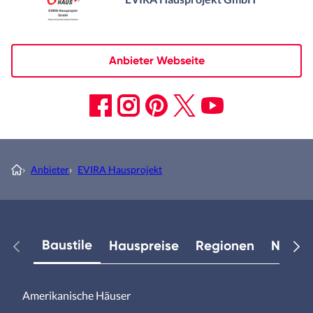
Anbieter Webseite
›
Anbieter
›
EVIRA Hausprojekt
Baustile
Hauspreise
Regionen
Neuest
Amerikanische Häuser