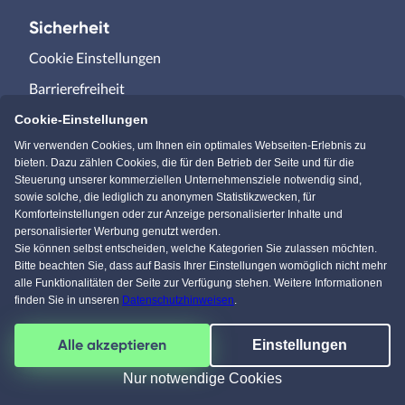
Sicherheit
Cookie Einstellungen
Barrierefreiheit
Datenschutz
Cookie-Einstellungen
Wir verwenden Cookies, um Ihnen ein optimales Webseiten-Erlebnis zu
Impressum
bieten. Dazu zählen Cookies, die für den Betrieb der Seite und für die
Steuerung unserer kommerziellen Unternehmensziele notwendig sind,
sowie solche, die lediglich zu anonymen Statistikzwecken, für
Für Bauherr:innen
Komforteinstellungen oder zur Anzeige personalisierter Inhalte und
personalisierter Werbung genutzt werden.
Hausbau-Assistent
Sie können selbst entscheiden, welche Kategorien Sie zulassen möchten.
Bitte beachten Sie, dass auf Basis Ihrer Einstellungen womöglich nicht mehr
Haussuche
alle Funktionalitäten der Seite zur Verfügung stehen. Weitere Informationen
Anbietersuche
finden Sie in unseren
Datenschutzhinweisen
.
Mein Projekt
Alle akzeptieren
Einstellungen
Nur notwendige Cookies
Für Baufirmen