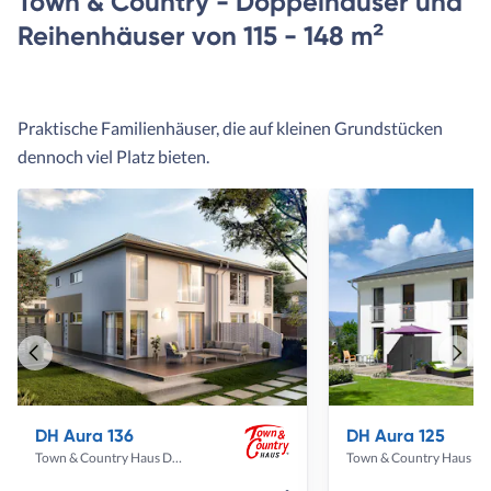
Town & Country - Doppelhäuser und
Reihenhäuser von 115 - 148 m²
Praktische Familienhäuser, die auf kleinen Grundstücken
dennoch viel Platz bieten.
Vorheriges
Näch
Haus
Haus
DH Aura 136
DH Aura 125
Town & Country Haus Deutschland
Town & Country Haus Deut