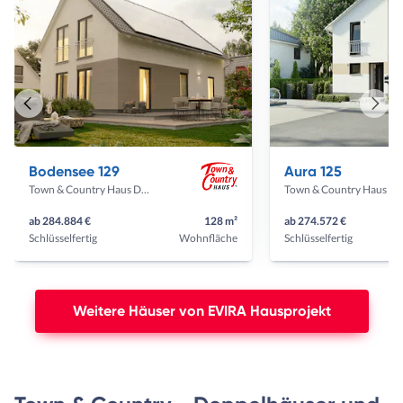
Vorheriges
Näch
Haus
Haus
Bodensee 129
Aura 125
Town & Country Haus Deutschland
Town & Country Haus Deut
ab 284.884 €
128 m²
ab 274.572 €
Schlüsselfertig
Wohnfläche
Schlüsselfertig
Weitere Häuser von EVIRA Hausprojekt