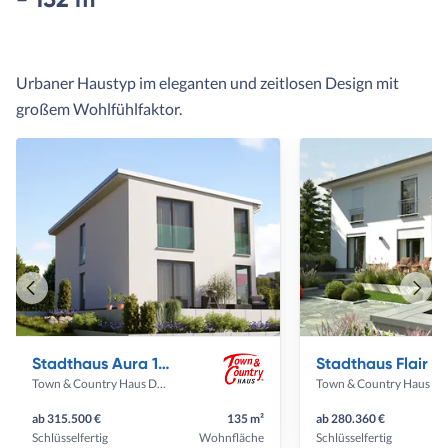
Urbaner Haustyp im eleganten und zeitlosen Design mit
großem Wohlfühlfaktor.
Vorheriges
Näch
Haus
Haus
Stadthaus Aura 136
Stadthaus Flair 12
Town & Country Haus Deutschland
Town & Country Haus Deut
ab 315.500 €
135 m²
ab 280.360 €
Schlüsselfertig
Wohnfläche
Schlüsselfertig