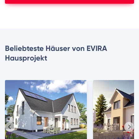
Beliebteste Häuser von EVIRA
Hausprojekt
Vorheriges
Näch
Haus
Haus