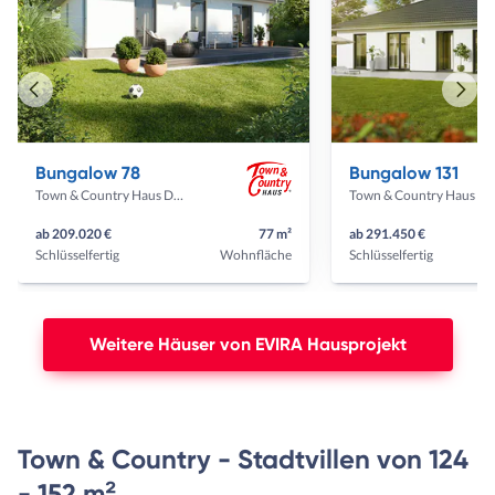
Vorheriges
Näch
Haus
Haus
Bungalow 78
Bungalow 131
Town & Country Haus Deutschland
Town & Country Haus Deut
ab 209.020 €
77 m²
ab 291.450 €
Schlüsselfertig
Wohnfläche
Schlüsselfertig
Weitere Häuser von EVIRA Hausprojekt
Town & Country - Stadtvillen von 124
- 152 m²