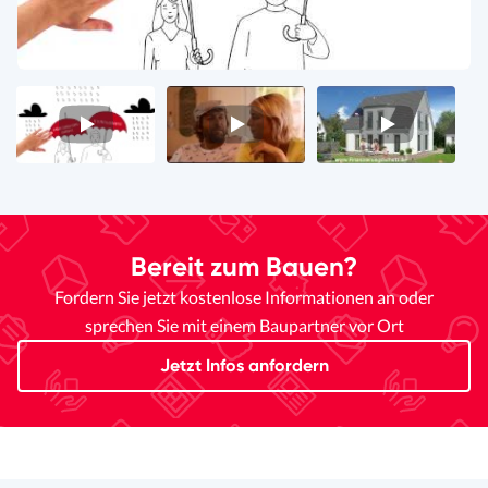
Video
Video
Video
1
2
3
Bereit zum Bauen?
Fordern Sie jetzt kostenlose Informationen an oder
sprechen Sie mit einem Baupartner vor Ort
Jetzt Infos anfordern