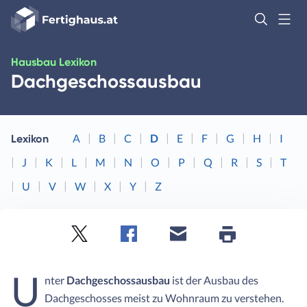
Fertighaus
Logo
Anmelden
Hausbau Lexikon
Dachgeschossausbau
A
B
C
D
E
F
G
H
I
Lexikon
J
K
L
M
N
O
P
Q
R
S
T
U
V
W
X
Y
Z
Twitter
Facebook
E-
Seite
drucken
mail
U
nter
Dachgeschossausbau
ist der Ausbau des
Dachgeschosses meist zu Wohnraum zu verstehen.