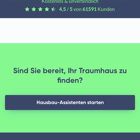
Kostenlos & unverbindlich
4,5
/
5
von
61591
Kunden
Sind Sie bereit, Ihr Traumhaus zu
finden?
Hausbau-Assistenten starten