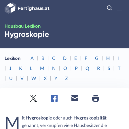
Fertighaus
Logo
Anmelden
Hausbau Lexikon
Hygroskopie
A
B
C
D
E
F
G
H
I
Lexikon
J
K
L
M
N
O
P
Q
R
S
T
U
V
W
X
Y
Z
Twitter
Facebook
E-
Seite
drucken
mail
M
it
Hygroskopie
oder auch
Hygroskopizität
genannt, verknüpfen viele Hausbesitzer die