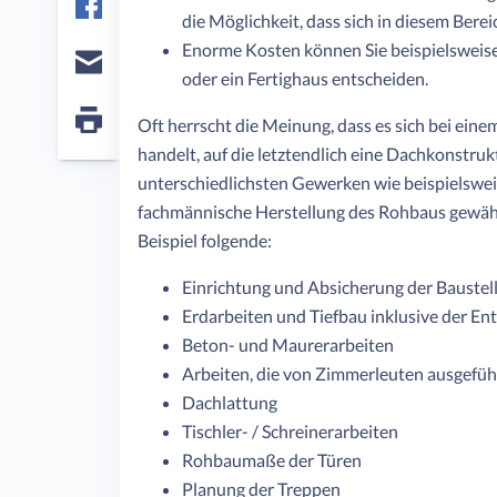
die Möglichkeit, dass sich in diesem Berei
Facebook
Enorme Kosten können Sie beispielsweise
oder ein Fertighaus entscheiden.
E-
mail
Oft herrscht die Meinung, dass es sich bei ein
Seite
handelt, auf die letztendlich eine Dachkonstruk
drucken
unterschiedlichsten Gewerken wie beispielswe
fachmännische Herstellung des Rohbaus gewähr
Beispiel folgende:
Einrichtung und Absicherung der Baustel
Erdarbeiten und Tiefbau inklusive der E
Beton- und Maurerarbeiten
Arbeiten, die von Zimmerleuten ausgefü
Dachlattung
Tischler- / Schreinerarbeiten
Rohbaumaße der Türen
Planung der Treppen