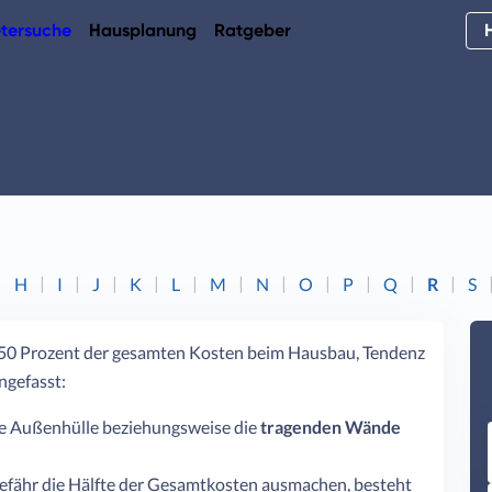
tersuche
Hausplanung
Ratgeber
H
I
J
K
L
M
N
O
P
Q
R
S
 50 Prozent der gesamten Kosten beim Hausbau, Tendenz
ngefasst:
ie Außenhülle beziehungsweise die
tragenden Wände
efähr die Hälfte der Gesamtkosten ausmachen, besteht