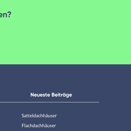
den?
Neueste Beiträge
Satteldachhäuser
Flachdachhäuser