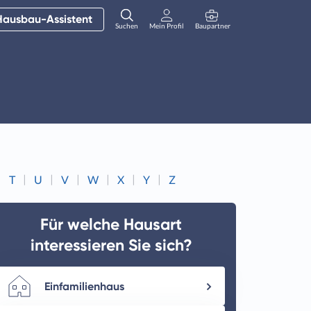
Hausbau-Assistent
Suchen
Mein Profil
Baupartner
Anmelden
T
U
V
W
X
Y
Z
Für welche Hausart
interessieren Sie sich?
Einfamilienhaus