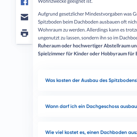
Wohnzwecke geeignet ist.
Facebook
Aufgrund gesetzlicher Mindestvorgaben was Gr
Spitzboden beim Dachboden ausbauen oft nicht 
E-
mail
Wohnraum zu werden. Allerdings kann es trotzd
ungenutzt zu lassen, sondern ihn so im Dachbo
Seite
drucken
Ruheraum oder hochwertiger Abstellraum u
Spielzimmer für Kinder oder Hobbyraum für
Was kosten der Ausbau des Spitzbodens
Wann darf ich ein Dachgeschoss ausba
Wie viel kostet es, einen Dachboden au