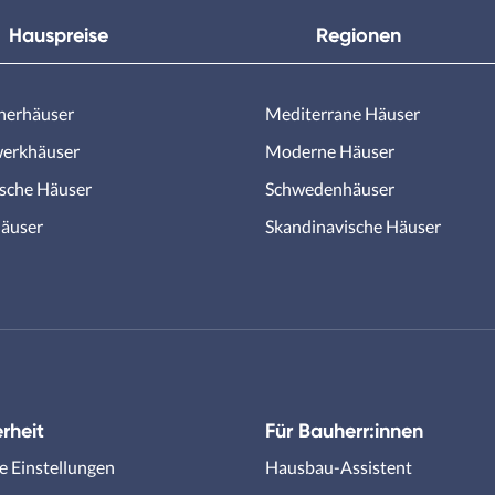
Hauspreise
Regionen
nerhäuser
Mediterrane Häuser
erkhäuser
Moderne Häuser
ische Häuser
Schwedenhäuser
äuser
Skandinavische Häuser
rheit
Für Bauherr:innen
e Einstellungen
Hausbau-Assistent