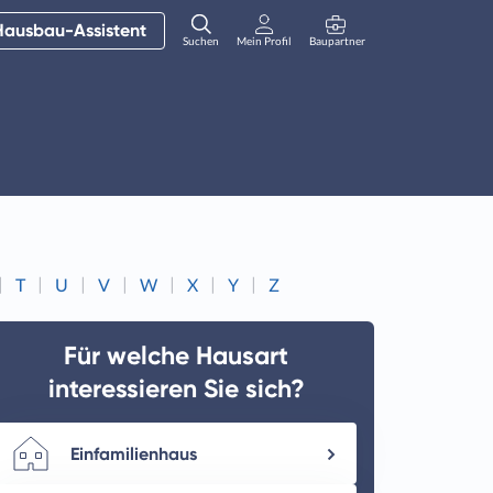
Hausbau-Assistent
Suchen
Mein Profil
Baupartner
Anmelden
T
U
V
W
X
Y
Z
Für welche Hausart
interessieren Sie sich?
Einfamilienhaus