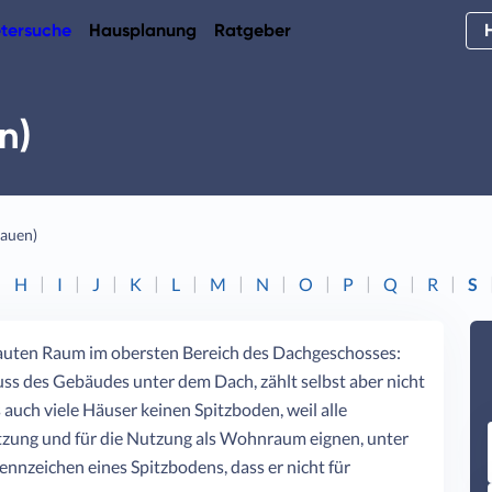
tersuche
Hausplanung
Ratgeber
n)
bauen)
H
I
J
K
L
M
N
O
P
Q
R
S
ebauten Raum im obersten Bereich des Dachgeschosses:
luss des Gebäudes unter dem Dach, zählt selbst aber nicht
uch viele Häuser keinen Spitzboden, weil alle
utzung und für die Nutzung als Wohnraum eignen, unter
Kennzeichen eines Spitzbodens, dass er nicht für