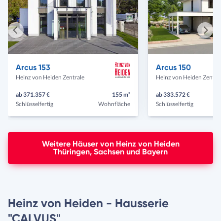
Vorheriges
Näch
Haus
Haus
Arcus 153
Arcus 150
Heinz von Heiden Zentrale
Heinz von Heiden Zentra
ab 371.357 €
155 m²
ab 333.572 €
Schlüsselfertig
Wohnfläche
Schlüsselfertig
Weitere Häuser von Heinz von Heiden
Thüringen, Sachsen und Bayern
Heinz von Heiden - Hausserie
"CALVUS"