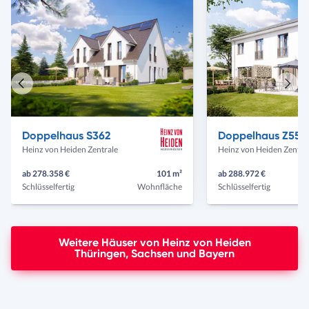
Vorheriges
Näch
Haus
Haus
Doppelhaus S362
Doppelhaus Z554
Heinz von Heiden Zentrale
Heinz von Heiden Zentra
ab 278.358 €
101 m²
ab 288.972 €
Schlüsselfertig
Wohnfläche
Schlüsselfertig
Weitere Häuser von Heinz von Heiden
Thüringen, Sachsen und Bayern