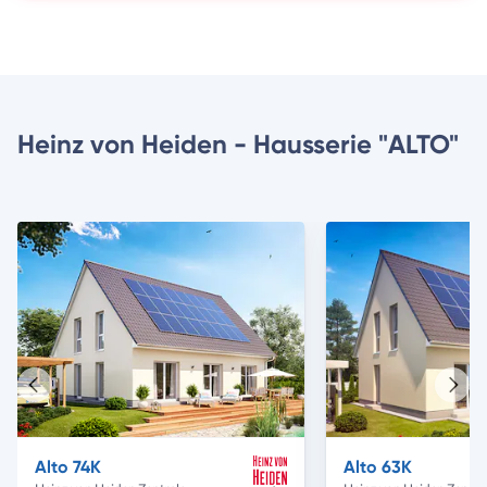
Heinz von Heiden - Hausserie "ALTO"
Vorheriges
Näch
Haus
Haus
Alto 74K
Alto 63K