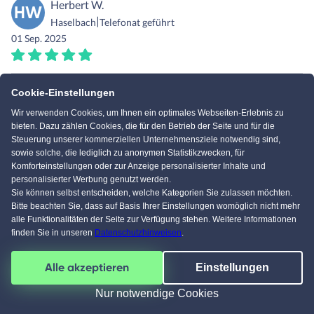
Herbert W.
HW
|
Haselbach
Telefonat geführt
01 Sep. 2025
Sehr informatives Gespräch; Unterlagen erhalt...
Cookie-Einstellungen
Wir verwenden Cookies, um Ihnen ein optimales Webseiten-Erlebnis zu
Sehr informatives Gespräch; Unterlagen erhalten; Termin für
bieten. Dazu zählen Cookies, die für den Betrieb der Seite und für die
Zweitgespräch vereinbart
Steuerung unserer kommerziellen Unternehmensziele notwendig sind,
sowie solche, die lediglich zu anonymen Statistikzwecken, für
Komforteinstellungen oder zur Anzeige personalisierter Inhalte und
personalisierter Werbung genutzt werden.
Sie können selbst entscheiden, welche Kategorien Sie zulassen möchten.
Nina H.
Bitte beachten Sie, dass auf Basis Ihrer Einstellungen womöglich nicht mehr
NH
|
alle Funktionalitäten der Seite zur Verfügung stehen. Weitere Informationen
Fuchsmühl
Bauprojekt gestartet
finden Sie in unseren
Datenschutzhinweisen
.
30 Aug. 2025
Alle akzeptieren
Einstellungen
KI Chat
So froh HvH und Familie Weidlich als unser Te...
Nur notwendige Cookies