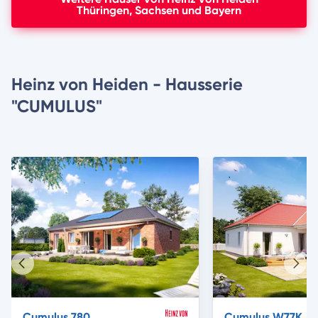
Thüringen, Sachsen und Bayern
Heinz von Heiden - Hausserie
"CUMULUS"
Vorheriges
Näch
Haus
Haus
Cumulus 780
Cumulus W77K