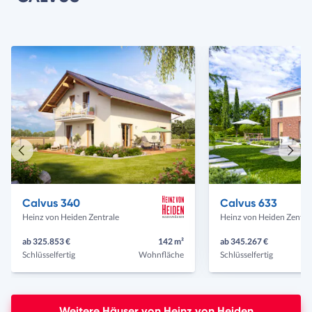
Vorheriges
Näch
Haus
Haus
Calvus 340
Calvus 633
Heinz von Heiden Zentrale
Heinz von Heiden Zentra
ab 325.853 €
142 m²
ab 345.267 €
Schlüsselfertig
Wohnfläche
Schlüsselfertig
Weitere Häuser von Heinz von Heiden