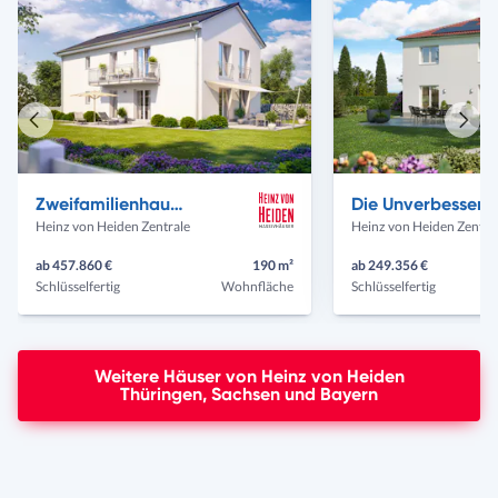
Vorheriges
Näch
Haus
Haus
Zweifamilienhaus 491
Die Unverb
Heinz von Heiden Zentrale
Heinz von Heiden Zentra
ab 457.860 €
190 m²
ab 249.356 €
Schlüsselfertig
Wohnfläche
Schlüsselfertig
Weitere Häuser von Heinz von Heiden
Thüringen, Sachsen und Bayern