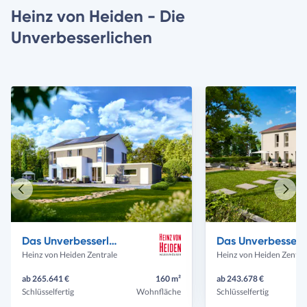
Heinz von Heiden - Die
Unverbesserlichen
Vorheriges
Näch
Haus
Haus
Das Unverbesserliche C630
Das Unverb
Heinz von Heiden Zentrale
Heinz von Heiden Zentra
ab 265.641 €
160 m²
ab 243.678 €
Schlüsselfertig
Wohnfläche
Schlüsselfertig