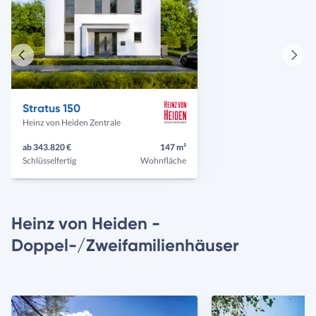
Vorheriges
Näch
Haus
Haus
Stratus 150
Heinz von Heiden Zentrale
ab 343.820 €
147 m²
Schlüsselfertig
Wohnfläche
Heinz von Heiden -
Doppel-/Zweifamilienhäuser