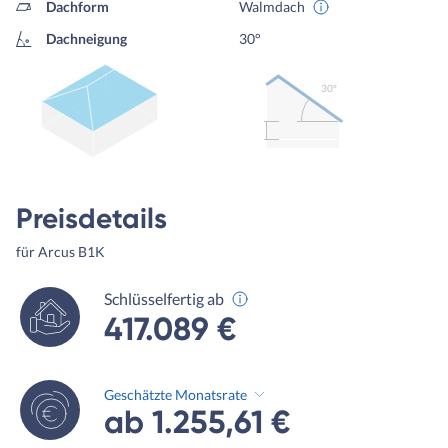
Dachform
Walmdach
Dachneigung
30°
30º
Preisdetails
für Arcus B1K
Schlüsselfertig ab
417.089 €
Geschätzte Monatsrate
ab 1.255,61 €