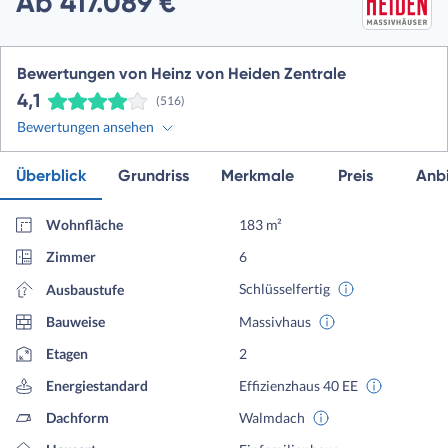
Ab 417.089 €
Bewertungen von Heinz von Heiden Zentrale
4,1
(516)
Bewertungen ansehen
Überblick
Grundriss
Merkmale
Preis
Anbi
Wohnfläche
183 m²
Zimmer
6
Schlüsselfertig
Ausbaustufe
Bauweise
Massivhaus
Etagen
2
Energiestandard
Effizienzhaus 40 EE
Dachform
Walmdach