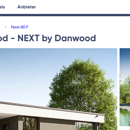
eis
Anbieter
tersuche
Hausplanung
Ratgeber
›
d
Next 80 F
d - NEXT by Danwood