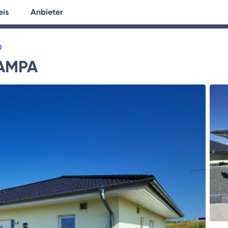
eis
Anbieter
tersuche
Hausplanung
Ratgeber
0
AMPA