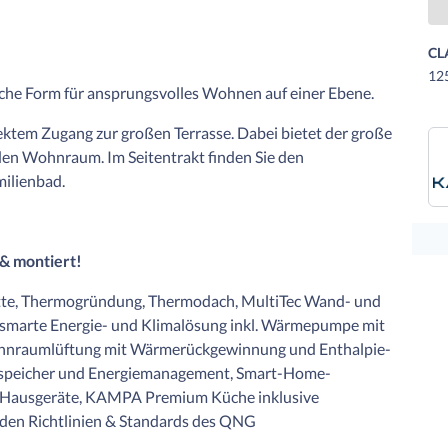
CL
125
che Form für ansprungsvolles Wohnen auf einer Ebene.
ektem Zugang zur großen Terrasse. Dabei bietet der große
en Wohnraum. Im Seitentrakt finden Sie den
ilienbad.
 & montiert!
atte, Thermogründung, Thermodach, MultiTec Wand- und
 smarte Energie- und Klimalösung inkl. Wärmepumpe mit
hnraumlüftung mit Wärmerückgewinnung und Enthalpie-
mspeicher und Energiemanagement, Smart-Home-
te Hausgeräte, KAMPA Premium Küche inklusive
ß den Richtlinien & Standards des QNG