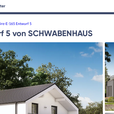
ter
tersuche
Hausplanung
Ratgeber
aire-E-165 Entwurf 5
f 5
von
SCHWABENHAUS