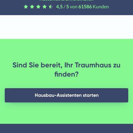
4,5
/
5
von
61586
Kunden
Sind Sie bereit, Ihr Traumhaus zu
finden?
Hausbau-Assistenten starten