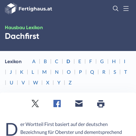
Fertighaus
Logo
Anmelden
Hausbau Lexikon
Dachfirst
A
B
C
D
E
F
G
H
I
Lexikon
J
K
L
M
N
O
P
Q
R
S
T
U
V
W
X
Y
Z
Twitter
Facebook
E-
Seite
drucken
mail
D
er Wortteil First basiert auf der deutschen
Bezeichnung für Oberster und dementsprechend