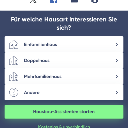
Twitter
Facebook
E-
Seite
drucken
mail
Für welche Hausart interessieren Sie
sich?
Einfamilienhaus
Doppelhaus
Mehrfamilienhaus
Andere
Hausbau-Assistenten starten
Kostenlos & unverbindlich