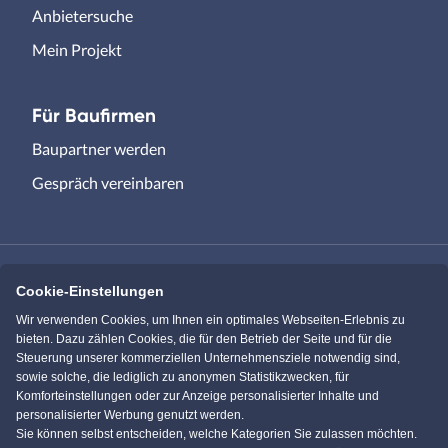
Anbietersuche
Mein Projekt
Für Baufirmen
Baupartner werden
Gespräch vereinbaren
Cookie-Einstellungen
Immowelt.de
Bauen.de
Wir verwenden Cookies, um Ihnen ein optimales Webseiten-Erlebnis zu
bieten. Dazu zählen Cookies, die für den Betrieb der Seite und für die
Steuerung unserer kommerziellen Unternehmensziele notwendig sind,
Massivhaus.de
Bungalow.de
sowie solche, die lediglich zu anonymen Statistikzwecken, für
Komforteinstellungen oder zur Anzeige personalisierter Inhalte und
personalisierter Werbung genutzt werden.
Einfamilienhaus.de
Sie können selbst entscheiden, welche Kategorien Sie zulassen möchten.