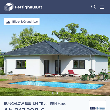
Fertighaus
Logo
Anmelden
Bilder & Grundrisse
BUNGALOW B88-124-TE
von
EBH Haus