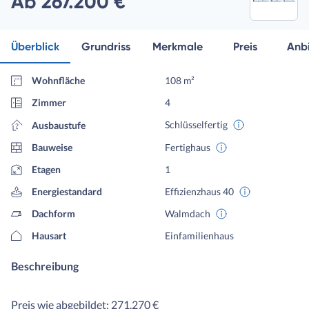
Ab 267.200 €
Überblick
Grundriss
Merkmale
Preis
Anbi
Wohnfläche
108 m²
Zimmer
4
Schlüsselfertig
Ausbaustufe
Bauweise
Fertighaus
Etagen
1
Energiestandard
Effizienzhaus 40
Dachform
Walmdach
Hausart
Einfamilienhaus
Beschreibung
Preis wie abgebildet: 271.270 €