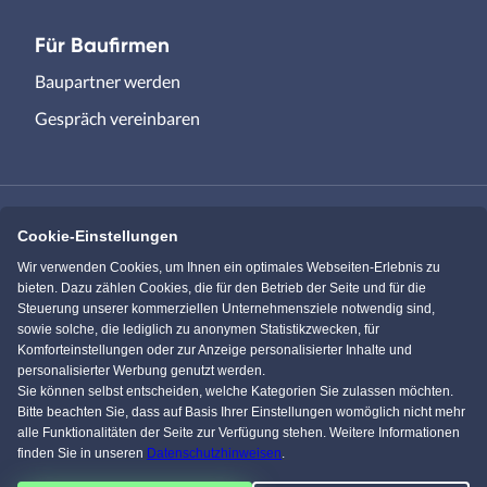
Für Baufirmen
Baupartner werden
Gespräch vereinbaren
Cookie-Einstellungen
Immowelt.de
Bauen.de
Wir verwenden Cookies, um Ihnen ein optimales Webseiten-Erlebnis zu
bieten. Dazu zählen Cookies, die für den Betrieb der Seite und für die
Steuerung unserer kommerziellen Unternehmensziele notwendig sind,
Massivhaus.de
Bungalow.de
sowie solche, die lediglich zu anonymen Statistikzwecken, für
Komforteinstellungen oder zur Anzeige personalisierter Inhalte und
personalisierter Werbung genutzt werden.
Einfamilienhaus.de
Sie können selbst entscheiden, welche Kategorien Sie zulassen möchten.
Bitte beachten Sie, dass auf Basis Ihrer Einstellungen womöglich nicht mehr
alle Funktionalitäten der Seite zur Verfügung stehen. Weitere Informationen
finden Sie in unseren
Datenschutzhinweisen
.
Facebook
Pinterest
Instagram
YouTube