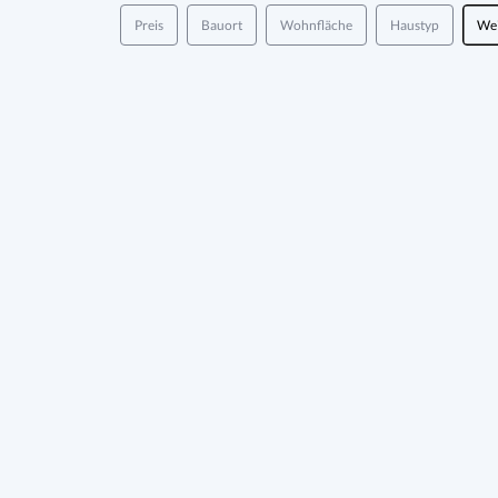
Preis
Bauort
Wohnfläche
Haustyp
Wei