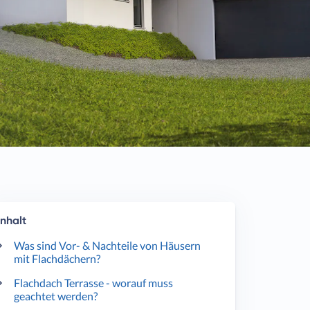
Inhalt
Was sind Vor- & Nachteile von Häusern
mit Flachdächern?
Flachdach Terrasse - worauf muss
geachtet werden?