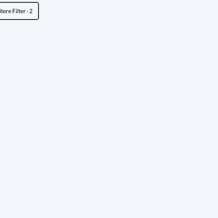
tere Filter
· 2